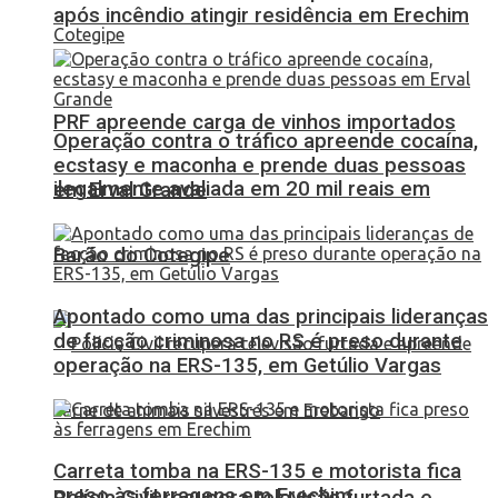
após incêndio atingir residência em Erechim
PRF apreende carga de vinhos importados
Operação contra o tráfico apreende cocaína,
ecstasy e maconha e prende duas pessoas
ilegalmente avaliada em 20 mil reais em
em Erval Grande
Barão do Cotegipe
Apontado como uma das principais lideranças
de facção criminosa no RS é preso durante
operação na ERS-135, em Getúlio Vargas
Carreta tomba na ERS-135 e motorista fica
preso às ferragens em Erechim
Polícia Civil recupera televisão furtada e