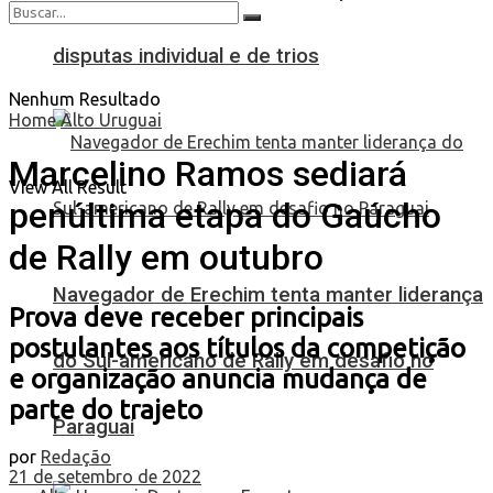
disputas individual e de trios
Nenhum Resultado
Home
Alto Uruguai
Marcelino Ramos sediará
View All Result
penúltima etapa do Gaúcho
de Rally em outubro
Navegador de Erechim tenta manter liderança
Prova deve receber principais
postulantes aos títulos da competição
do Sul-americano de Rally em desafio no
e organização anuncia mudança de
parte do trajeto
Paraguai
por
Redação
21 de setembro de 2022