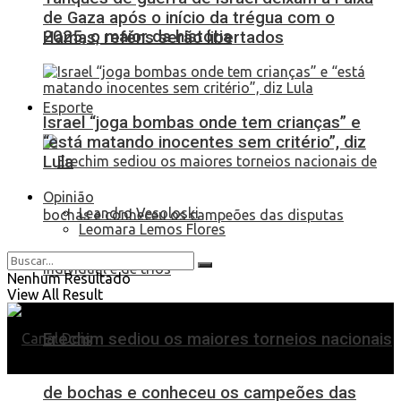
de Gaza após o início da trégua com o
2025, o maior da história
Hamas; reféns serão libertados
Esporte
Israel “joga bombas onde tem crianças” e
“está matando inocentes sem critério”, diz
Lula
Opinião
Leandro Vesoloski
Leomara Lemos Flores
Nenhum Resultado
View All Result
Erechim sediou os maiores torneios nacionais
de bochas e conheceu os campeões das