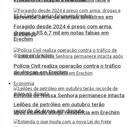
apreende carne de animais silvestres em
Foragido desde 2024 é preso com arma,
drogas e R$ 6,7 mil em notas falsas em
Erebango
Erechim
Polícia Civil realiza operação contra o tráfico
de drogas em Erechim
Economia
Estátua de Nossa Senhora permanece intacta
Leilões de petróleo em outubro terão
recorde de áreas em disputa
após incêndio atingir residência em Erechim