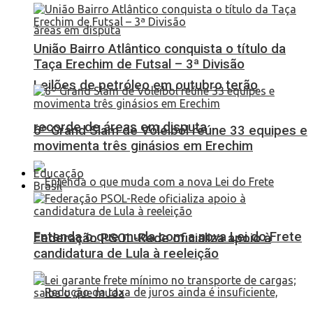
União Bairro Atlântico conquista o título da
Taça Erechim de Futsal – 3ª Divisão
Leilões de petróleo em outubro terão
recorde de áreas em disputa
6º Grand Slam de Voleibol reúne 33 equipes e
movimenta três ginásios em Erechim
Educação
Brasil
Entenda o que muda com a nova Lei do Frete
Federação PSOL-Rede oficializa apoio à
candidatura de Lula à reeleição