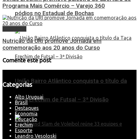
Programa Mais Comércio – Varejo 360
pódios no Estadual de Bochas
Destaques
Nutrição da URI promove Jornada em
comemoração aos 20 anos do Curso
Comente este post
União Bairro Atlântico conquista o título da
Categorias
Alto Uruguai
Taça Erechim de Futsal – 3ª Divisão
Brasil
Destaques
Economia
Educação
Erechim
Esporte
Leandro Vesoloski