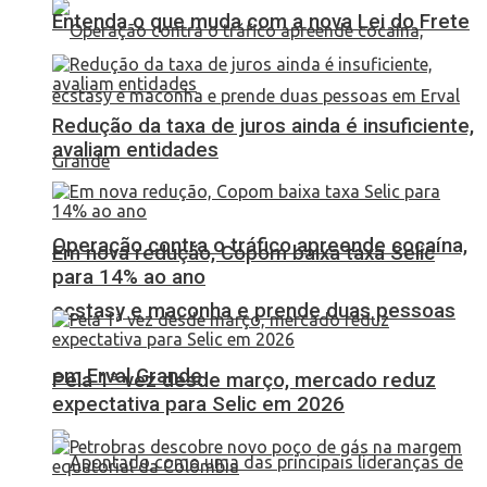
Entenda o que muda com a nova Lei do Frete
Redução da taxa de juros ainda é insuficiente,
avaliam entidades
Operação contra o tráfico apreende cocaína,
Em nova redução, Copom baixa taxa Selic
para 14% ao ano
ecstasy e maconha e prende duas pessoas
em Erval Grande
Pela 1ª vez desde março, mercado reduz
expectativa para Selic em 2026