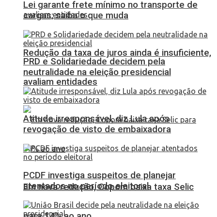
Lei garante frete mínimo no transporte de
cargas; saiba o que muda
Redução da taxa de juros ainda é insuficiente,
PRD e Solidariedade decidem pela
neutralidade na eleição presidencial
avaliam entidades
Atitude irresponsável, diz Lula após
revogação de visto de embaixadora
PCDF investiga suspeitos de planejar
atentados no período eleitoral
Em nova redução, Copom baixa taxa Selic
para 14% ao ano