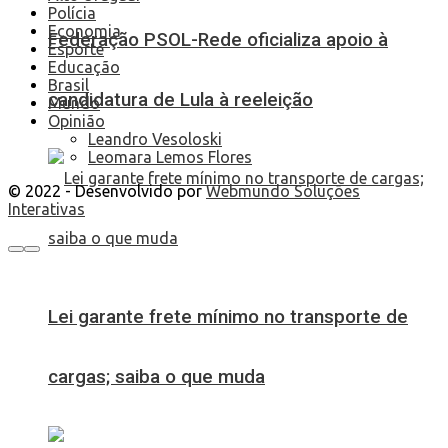
Polícia
Economia
Federação PSOL-Rede oficializa apoio à
Esporte
Educação
Brasil
candidatura de Lula à reeleição
Mundo
Opinião
Leandro Vesoloski
Leomara Lemos Flores
© 2022 - Desenvolvido por
Webmundo Soluções
Interativas
Lei garante frete mínimo no transporte de
cargas; saiba o que muda