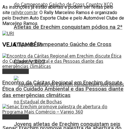
As inscrições já estão abertas e podem ser feitas pelo
site
rallybr.com.br
. O Rally Marcelino Ramos é organizado
pelo Erechim Auto Esporte Clube e pelo Automóvel Clube de
Marcelino Ramos.
Atletas de Erechim conquistam pódios na 2ª
Etapa do Campeonato Gaúcho de Cross
VEJA
TAMBÉM
Country XCO
Alto Uruguai
Encontro da Cáritas Regional em Erechim discute
Ética do Cuidado Ambiental e das Pessoas diante
das emergências climáticas
Alto Uruguai
Jovens atletas de Erechim conquistam seis
Senac Erechim promove palestra de abertura do