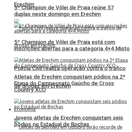
Erechim
5º Champion de Vôlei de Praia reúne 57
duplas neste domingo em Erechim
5º Champion de Vôlei de Praia está com
inscrições abertas para a categoria 4×4 Misto
Polícia Civil realiza operação contra o tráfico
Atletas de Erechim conquistam pódios na 2ª
Etapa do Campeonato Gaúcho de Cross
de drogas em Erechim
Country XCO
Economia
Jovens atletas de Erechim conquistam seis
pódios no Estadual de Bochas