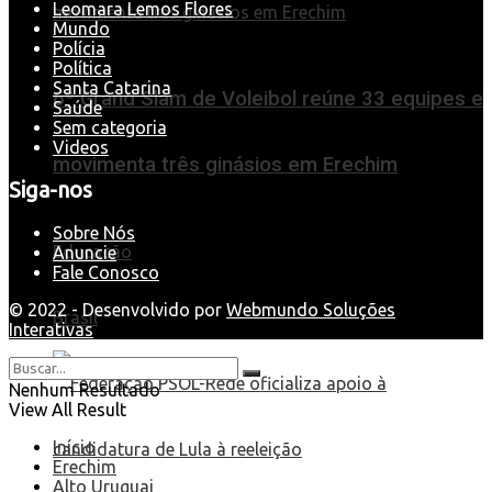
Leomara Lemos Flores
Mundo
Polícia
Política
Santa Catarina
6º Grand Slam de Voleibol reúne 33 equipes e
Saúde
Sem categoria
Videos
movimenta três ginásios em Erechim
Siga-nos
Sobre Nós
Educação
Anuncie
Fale Conosco
© 2022 - Desenvolvido por
Webmundo Soluções
Brasil
Interativas
Nenhum Resultado
View All Result
Início
Erechim
Alto Uruguai