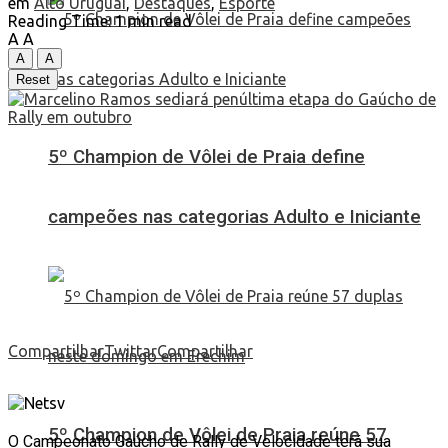
em
Alto Uruguai
,
Destaques
,
Esporte
Reading Time: 1 min read
A
A
A
A
Reset
5º Champion de Vôlei de Praia define
campeões nas categorias Adulto e Iniciante
Compartilhar
Twittar
Compartilhar
5º Champion de Vôlei de Praia reúne 57
O Campeonato Gaúcho de Rally de Velocidade terá sua