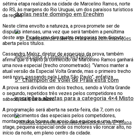
sétima etapa realizada na cidade de Marcelino Ramos, norte
do RS, às margens do Rio Uruguai, um dos paraísos turísticos
duplas neste domingo em Erechim
da região.
Neste clima envolto a natureza, a prova promete ser de
disputas intensas, uma vez que será também a penúltima
deste ano. E cada uma das quatro categorias tem disputa
aberta pelos títulos.
Cassandro Maloz, diretor de especiais da prova, também
afirma que o trajeto já conhecido de Marcelino Ramos ganhará
uma nova especial (trecho cronometrado). “Vamos manter a
atual versão da Especial Volta Grande, mas o primeiro trecho
será novo, passando pela Linha São Paulo”, enfatiza.
5º Champion de Vôlei de Praia está com
A prova será dividida em dois trechos, sendo a Volta Grande
o segundo, repetidos três vezes pelos competidores no
inscrições abertas para a categoria 4×4 Misto
sábado, dia 8 de outubro.
A programação será aberta na sexta-feira, dia 7, com os
reconhecimentos das especiais pelos competidores,
montagem dos boxes de apoio das equipes e uma street
stage, pequena especial onde os motores vão roncar alto, no
início da noite, em pleno centro da cidade.