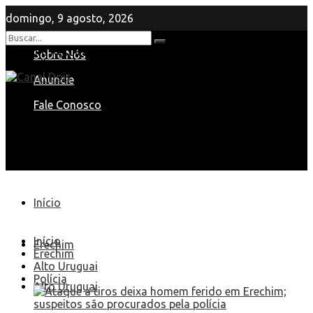
domingo, 9 agosto, 2026
Nenhum Resultado
Sobre Nós
View All Result
Anuncie
Fale Conosco
Início
Início
Erechim
Erechim
Alto Uruguai
Polícia
Alto Uruguai