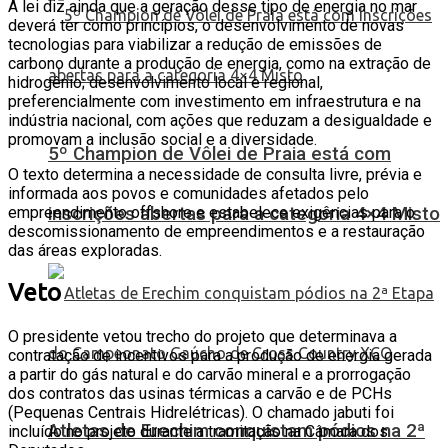
A lei diz ainda que a geração desse tipo de energia no mar
deverá ter como princípios, o desenvolvimento de novas
tecnologias para viabilizar a redução de emissões de
carbono durante a produção de energia, como na extração de
hidrogênio; desenvolvimento local e regional,
preferencialmente com investimento em infraestrutura e na
indústria nacional, com ações que reduzam a desigualdade e
promovam a inclusão social e a diversidade.
5º Champion de Vôlei de Praia está com
O texto determina a necessidade de consulta livre, prévia e
informada aos povos e comunidades afetados pelo
empreendimento offshore e estabelece exigências para o
inscrições abertas para a categoria 4×4 Misto
descomissionamento de empreendimentos e a restauração
das áreas exploradas.
Veto
O presidente vetou trecho do projeto que determinava a
contratação de incentivos para a produção de energia gerada
a partir do gás natural e do carvão mineral e a prorrogação
dos contratos das usinas térmicas a carvão e de PCHs
(Pequenas Centrais Hidrelétricas). O chamado jabuti foi
Atletas de Erechim conquistam pódios na 2ª
incluído no projeto durante a tramitação na Câmara dos