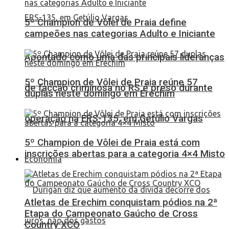
5º Champion de Vôlei de Praia define
campeões nas categorias Adulto e Iniciante
Apontado como uma das principais lideranças
5º Champion de Vôlei de Praia reúne 57
de facção criminosa no RS é preso durante
duplas neste domingo em Erechim
operação na ERS-135, em Getúlio Vargas
5º Champion de Vôlei de Praia está com
inscrições abertas para a categoria 4×4 Misto
Economia
Atletas de Erechim conquistam pódios na 2ª
Etapa do Campeonato Gaúcho de Cross
Country XCO