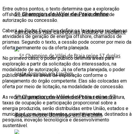
Entre outros pontos, o texto determina que a exploração
5º Champion de Vôlei de Praia define
offshore de energia se dará por meio de contratos de
autorização ou concessão.
Caberá ao Poder Executivo definir os locais para receber as
campeões nas categorias Adulto e Iniciante
atividades de geração de energia offshore, chamados de
prismas. Segundo o texto, a cessão pode ocorrer por meio da
oferta permanente ou da oferta planejada.
No primeiro caso, o poder público delimita áreas para
exploração a partir da solicitação dos interessados, na
modalidade de autorização. Já na oferta planejada, o poder
público define as áreas de exploração conforme o
planejamento do órgão competente. Elas são colocadas em
oferta por meio de licitação, na modalidade de concessão.
5º Champion de Vôlei de Praia reúne 57
As receitas geradas, provenientes de bônus de assinatura,
taxas de ocupação e participação proporcional sobre a
energia produzida, serão distribuídas entre União, estados e
municípios, com investimentos, prioritariamente, destinados à
duplas neste domingo em Erechim
pesquisa, inovação tecnológica e desenvolvimento
sustentável.