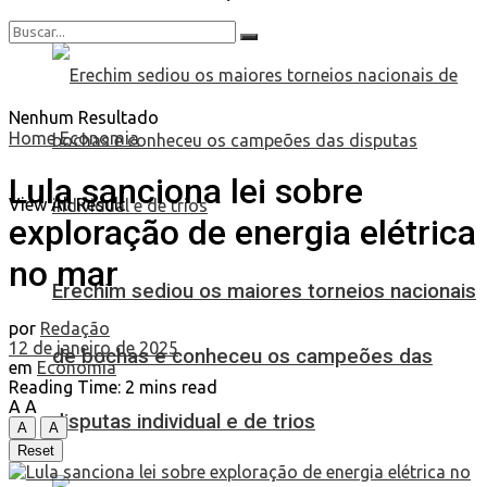
Nenhum Resultado
Home
Economia
Lula sanciona lei sobre
View All Result
exploração de energia elétrica
no mar
Erechim sediou os maiores torneios nacionais
por
Redação
12 de janeiro de 2025
de bochas e conheceu os campeões das
em
Economia
Reading Time: 2 mins read
A
A
disputas individual e de trios
A
A
Reset