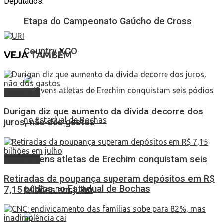
Deputados.
Etapa do Campeonato Gaúcho de Cross
Country XCO
VEJA
TAMBÉM
Economia
Durigan diz que aumento da dívida decorre dos
juros, não dos gastos
Jovens atletas de Erechim conquistam seis
Economia
Retiradas da poupança superam depósitos em R$
pódios no Estadual de Bochas
7,15 bilhões em julho