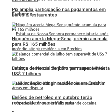
Pix amplia participação nos pagamentos em
Erebango
bares e restaurantes
Ninguém acerta Mega-Sena; prêmio acumula
para R$ 165 milhões
Balança comercial de julho tem superávit de
Estátua de Nossa Senhora permanece intacta
US$ 7 bilhões
após incêndio atingir residência em Erechim
Leilões de petróleo em outubro terão
recorde de áreas em disputa