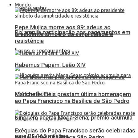
Mundo
Pepe Mujica morre aos 89: adeus ao
Pix amplia participação nos pagamentos em
presidente símbolo da simplicidade e
resistência
bares e restaurantes
Habemus Papam: Leão XIV
Manchete: Fiéis prestam última homenagem
ao Papa Francisco na Basílica de São Pedro
Ninguém acerta Mega-Sena; prêmio acumula
Exéquias do Papa Francisco serão celebradas
para R$ 165 milhões
neste sábado na Praça São Pedro