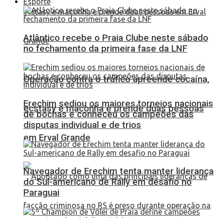
Esporte
Atlântico recebe o Praia Clube neste sábado
no fechamento da primeira fase da LNF
Operação contra o tráfico apreende cocaína,
Erechim sediou os maiores torneios nacionais
ecstasy e maconha e prende duas pessoas
de bochas e conheceu os campeões das
disputas individual e de trios
em Erval Grande
Navegador de Erechim tenta manter liderança
do Sul-americano de Rally em desafio no
Paraguai