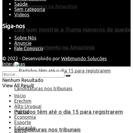
Saúde
Sem categoria
Videos
Siga-nos
Lula quer mostrar a Trump números de queda
Sobre Nós
Anuncie
do desmatamento na Amazônia
Fale Conosco
© 2022 - Desenvolvido por
Webmundo Soluções
Interativas
Nenhum Resultado
View All Result
Início
Erechim
Alto Uruguai
Partidos têm até o dia 15 para registrarem
Polícia
Economia
Esporte
Educação
candidaturas nos tribunais