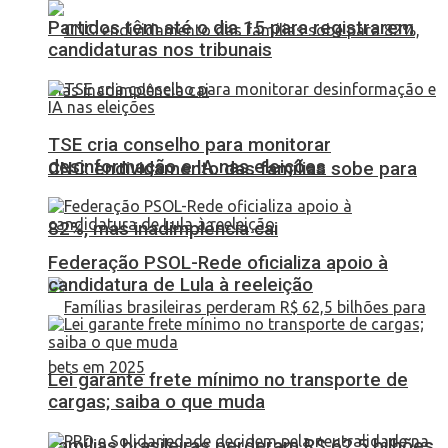
Partidos têm até o dia 15 para registrarem
candidaturas nos tribunais
TSE cria conselho para monitorar
desinformação e IA nas eleições
CNC: endividamento das famílias sobe para
82%, mas inadimplência cai
Federação PSOL-Rede oficializa apoio à
candidatura de Lula à reeleição
Lei garante frete mínimo no transporte de
cargas; saiba o que muda
Famílias brasileiras perderam R$ 62,5 bilhões