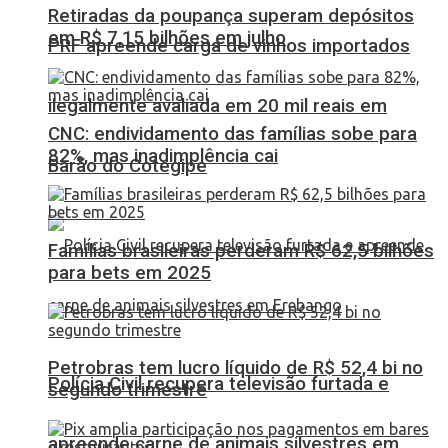
Retiradas da poupança superam depósitos
em R$ 7,15 bilhões em julho
PRF apreende carga de vinhos importados
ilegalmente avaliada em 20 mil reais em
CNC: endividamento das famílias sobe para
82%, mas inadimplência cai
Barão do Cotegipe
Famílias brasileiras perderam R$ 62,5 bilhões
para bets em 2025
Petrobras tem lucro líquido de R$ 52,4 bi no
Polícia Civil recupera televisão furtada e
segundo trimestre
apreende carne de animais silvestres em