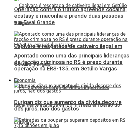
Operação contra o tráfico apreende cocaína,
ecstasy e maconha e prende duas pessoas
em Erval Grande
Capivara é resgatada de cativeiro ilegal em
Apontado como uma das principais lideranças
de facção criminosa no RS é preso durante
Getúlio Vargas
operação na ERS-135, em Getúlio Vargas
Economia
Durigan diz que aumento da dívida decorre
dos juros, não dos gastos