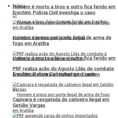
Polícia
Homem é morto a tiros e outro fica ferido em
Erechim; Polícia Civil investiga o caso
Homem é preso por porte ilegal de arma de
fogo em Aratiba
Homem é morto a tiros e outro fica ferido em
PRF realiza ação do Agosto Lilás de combate
Erechim; Polícia Civil investiga o caso
à violência contra a mulher em Erechim
Capivara é resgatada de cativeiro ilegal em
Getúlio Vargas