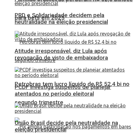
PRD e Solidariedade decidem pela
para bets em 2025
neutralidade na eleição presidencial
Atitude irresponsável, diz Lula após
revogação de visto de embaixadora
Petrobras tem lucro líquido de R$ 52,4 bi no
PCDF investiga suspeitos de planejar
atentados no período eleitoral
segundo trimestre
União Brasil decide pela neutralidade na
eleição presidencial