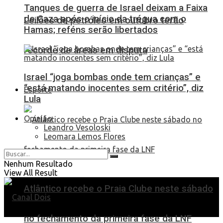
Tanques de guerra de Israel deixam a Faixa
de Gaza após o início da trégua com o
Leilões de petróleo em outubro terão
Hamas; reféns serão libertados
recorde de áreas em disputa
Israel “joga bombas onde tem crianças” e
“está matando inocentes sem critério”, diz
Esporte
Lula
Opinião
Leandro Vesoloski
Leomara Lemos Flores
Nenhum Resultado
View All Result
Atlântico recebe o Praia Clube neste sábado
no fechamento da primeira fase da LNF