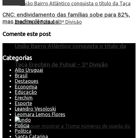
Economia
CNC: endividamento das famílias sobe para 82%,
mas inadimplência cai
Comente este post
União Bairro Atlântico conquista o título da
Categorias
Taça Erechim de Futsal – 3ª Divisão
Alto Uruguai
Brasil
Destaques
Economia
Educação
Educação
Erechim
Esporte
Brasil
Leandro Vesoloski
Leomara Lemos Flores
Mundo
Polícia
Política
Santa Catarina