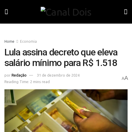
Home
Economia
Lula assina decreto que eleva
salário mínimo para R$ 1.518
por
Redação
31 de dezembro de 2024
A
A
Reading Time: 2 mins read