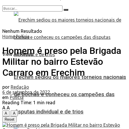
Nenhum Resultado
Home
Polícia
Homem é preso pela Brigada
View All Result
Militar no bairro Estevão
Carraro em Erechim
Erechim sediou os maiores torneios nacionais
por
Redação
6 de setembro de 2022
de bochas e conheceu os campeões das
em
Polícia
Reading Time: 1 min read
A
A
disputas individual e de trios
A
A
Reset