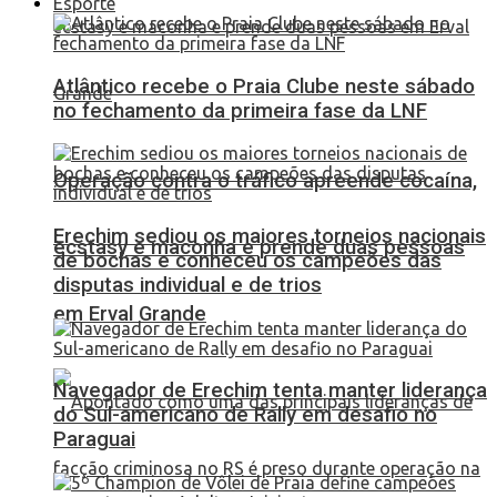
Esporte
Atlântico recebe o Praia Clube neste sábado
no fechamento da primeira fase da LNF
Operação contra o tráfico apreende cocaína,
Erechim sediou os maiores torneios nacionais
ecstasy e maconha e prende duas pessoas
de bochas e conheceu os campeões das
disputas individual e de trios
em Erval Grande
Navegador de Erechim tenta manter liderança
do Sul-americano de Rally em desafio no
Paraguai