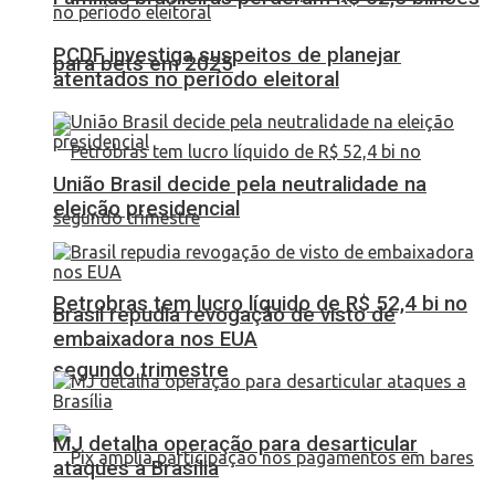
PCDF investiga suspeitos de planejar
para bets em 2025
atentados no período eleitoral
União Brasil decide pela neutralidade na
eleição presidencial
Petrobras tem lucro líquido de R$ 52,4 bi no
Brasil repudia revogação de visto de
embaixadora nos EUA
segundo trimestre
MJ detalha operação para desarticular
ataques a Brasília