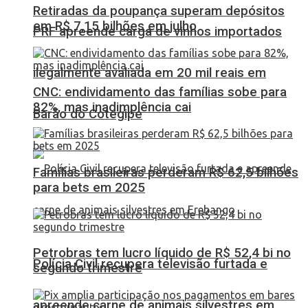
Retiradas da poupança superam depósitos
em R$ 7,15 bilhões em julho
PRF apreende carga de vinhos importados
ilegalmente avaliada em 20 mil reais em
CNC: endividamento das famílias sobe para
82%, mas inadimplência cai
Barão do Cotegipe
Famílias brasileiras perderam R$ 62,5 bilhões
para bets em 2025
Petrobras tem lucro líquido de R$ 52,4 bi no
Polícia Civil recupera televisão furtada e
segundo trimestre
apreende carne de animais silvestres em