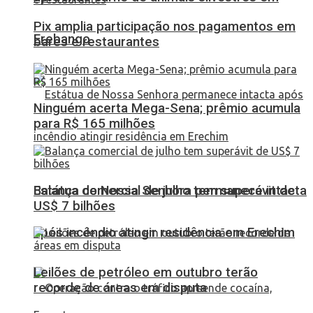
Pix amplia participação nos pagamentos em
Erebango
bares e restaurantes
Ninguém acerta Mega-Sena; prêmio acumula
para R$ 165 milhões
Balança comercial de julho tem superávit de
Estátua de Nossa Senhora permanece intacta
US$ 7 bilhões
após incêndio atingir residência em Erechim
Leilões de petróleo em outubro terão
recorde de áreas em disputa