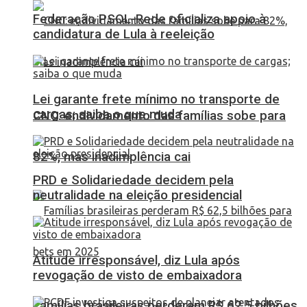
Federação PSOL-Rede oficializa apoio à
candidatura de Lula à reeleição
Lei garante frete mínimo no transporte de
cargas; saiba o que muda
CNC: endividamento das famílias sobe para
82%, mas inadimplência cai
PRD e Solidariedade decidem pela
neutralidade na eleição presidencial
Atitude irresponsável, diz Lula após
revogação de visto de embaixadora
Famílias brasileiras perderam R$ 62,5 bilhões