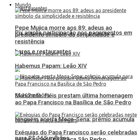
Mundo
Pepe Mujica morre aos 89: adeus ao
Pix amplia participação nos pagamentos em
presidente símbolo da simplicidade e
resistência
bares e restaurantes
Habemus Papam: Leão XIV
Manchete: Fiéis prestam última homenagem
ao Papa Francisco na Basílica de São Pedro
Ninguém acerta Mega-Sena; prêmio acumula
Exéquias do Papa Francisco serão celebradas
para R$ 165 milhões
neste sábado na Praça São Pedro