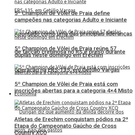
5º Champion de Vôlei de Praia define
campeões nas categorias Adulto e Iniciante
Apontado como uma das principais lideranças
5º Champion de Vôlei de Praia reúne 57
de facção criminosa no RS é preso durante
duplas neste domingo em Erechim
operação na ERS-135, em Getúlio Vargas
5º Champion de Vôlei de Praia está com
inscrições abertas para a categoria 4×4 Misto
Economia
Atletas de Erechim conquistam pódios na 2ª
Etapa do Campeonato Gaúcho de Cross
Country XCO