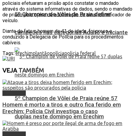
policiais efetuaram a prisão após constatar o mandado
através do sistema informativas de dados, sendo o mandado
5º Champion de Vôlei de Praia define
de prisão pelo crime de adulteração de sinal identificador de
veículo.
Diante do fato o homem de 41 de idade, foi preso e
campeões nas categorias Adulto e Iniciante
conduzido a Delegacia de Polícia para os procedimentos
cabíveis.
Tags:
erechim
plantão
polícia
policia federal
VEJA
TAMBÉM
Destaques
5º Champion de Vôlei de Praia reúne 57
Homem é morto a tiros e outro fica ferido em
Erechim; Polícia Civil investiga o caso
duplas neste domingo em Erechim
Destaques