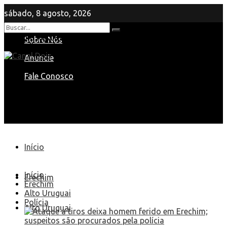
sábado, 8 agosto, 2026
Nenhum Resultado
Sobre Nós
View All Result
Anuncie
Fale Conosco
Início
Início
Erechim
Erechim
Alto Uruguai
Polícia
Alto Uruguai