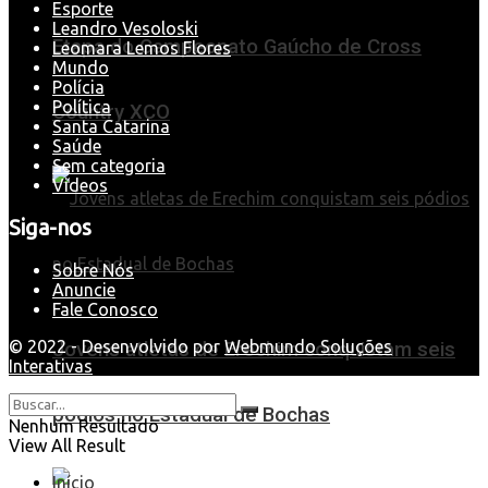
Esporte
Leandro Vesoloski
Etapa do Campeonato Gaúcho de Cross
Leomara Lemos Flores
Mundo
Polícia
Política
Country XCO
Santa Catarina
Saúde
Sem categoria
Videos
Siga-nos
Sobre Nós
Anuncie
Fale Conosco
© 2022 - Desenvolvido por
Webmundo Soluções
Jovens atletas de Erechim conquistam seis
Interativas
pódios no Estadual de Bochas
Nenhum Resultado
View All Result
Início