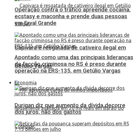
Operação contra o tráfico apreende cocaína,
ecstasy e maconha e prende duas pessoas
em Erval Grande
Capivara é resgatada de cativeiro ilegal em
Apontado como uma das principais lideranças
de facção criminosa no RS é preso durante
Getúlio Vargas
operação na ERS-135, em Getúlio Vargas
Economia
Durigan diz que aumento da dívida decorre
dos juros, não dos gastos