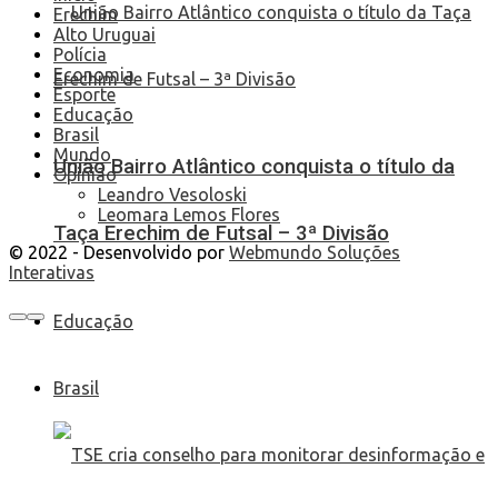
Erechim
Alto Uruguai
Polícia
Economia
Esporte
Educação
Brasil
Mundo
União Bairro Atlântico conquista o título da
Opinião
Leandro Vesoloski
Leomara Lemos Flores
Taça Erechim de Futsal – 3ª Divisão
© 2022 - Desenvolvido por
Webmundo Soluções
Interativas
Educação
Brasil