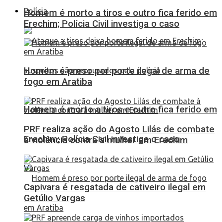
Polícia
Homem é morto a tiros e outro fica ferido em
Erechim; Polícia Civil investiga o caso
Homem é preso por porte ilegal de arma de
fogo em Aratiba
Homem é morto a tiros e outro fica ferido em
PRF realiza ação do Agosto Lilás de combate
Erechim; Polícia Civil investiga o caso
à violência contra a mulher em Erechim
Capivara é resgatada de cativeiro ilegal em
Getúlio Vargas