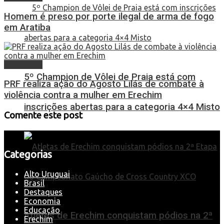
Homem é preso por porte ilegal de arma de fogo
em Aratiba
Destaques
5º Champion de Vôlei de Praia está com
PRF realiza ação do Agosto Lilás de combate à
violência contra a mulher em Erechim
inscrições abertas para a categoria 4×4 Misto
Comente este post
Categorias
Alto Uruguai
Brasil
Destaques
Economia
Educação
Atletas de Erechim conquistam pódios na 2ª
Erechim