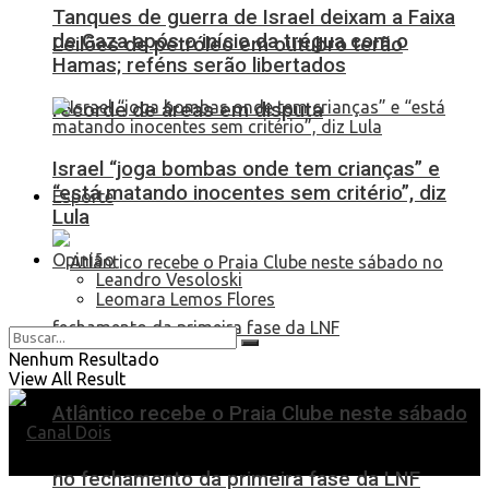
Tanques de guerra de Israel deixam a Faixa
de Gaza após o início da trégua com o
Leilões de petróleo em outubro terão
Hamas; reféns serão libertados
recorde de áreas em disputa
Israel “joga bombas onde tem crianças” e
“está matando inocentes sem critério”, diz
Esporte
Lula
Opinião
Leandro Vesoloski
Leomara Lemos Flores
Nenhum Resultado
View All Result
Atlântico recebe o Praia Clube neste sábado
no fechamento da primeira fase da LNF