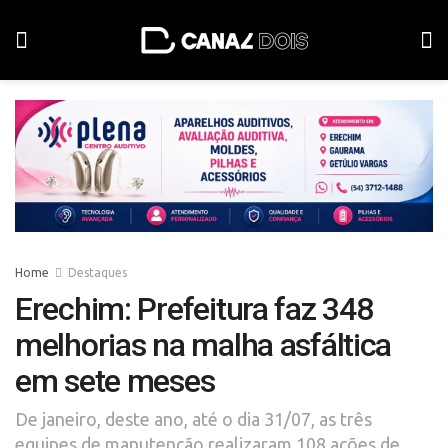
Home
Destaques
Erechim: Prefeitura faz 348
melhorias na malha asfáltica
em sete meses
De janeiro, deste ano, até o dia 31/07, as três
equipes de manutenção realizaram 108 ações de