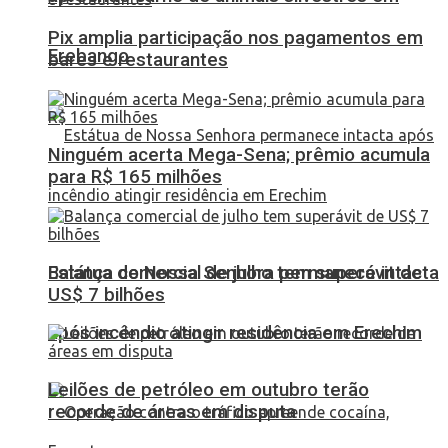
Pix amplia participação nos pagamentos em
Erebango
bares e restaurantes
Ninguém acerta Mega-Sena; prêmio acumula
para R$ 165 milhões
Balança comercial de julho tem superávit de
Estátua de Nossa Senhora permanece intacta
US$ 7 bilhões
após incêndio atingir residência em Erechim
Leilões de petróleo em outubro terão
recorde de áreas em disputa