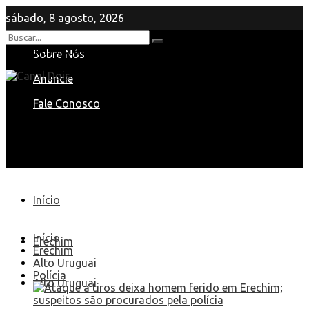
sábado, 8 agosto, 2026
Nenhum Resultado
Sobre Nós
View All Result
Anuncie
Fale Conosco
Início
Início
Erechim
Erechim
Alto Uruguai
Polícia
Alto Uruguai