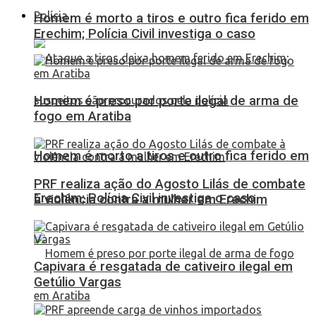
Polícia
Homem é morto a tiros e outro fica ferido em
Erechim; Polícia Civil investiga o caso
Homem é preso por porte ilegal de arma de
fogo em Aratiba
Homem é morto a tiros e outro fica ferido em
PRF realiza ação do Agosto Lilás de combate
Erechim; Polícia Civil investiga o caso
à violência contra a mulher em Erechim
Capivara é resgatada de cativeiro ilegal em
Getúlio Vargas