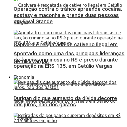
Operação contra o tráfico apreende cocaína,
ecstasy e maconha e prende duas pessoas
em Erval Grande
Capivara é resgatada de cativeiro ilegal em
Apontado como uma das principais lideranças
de facção criminosa no RS é preso durante
Getúlio Vargas
operação na ERS-135, em Getúlio Vargas
Economia
Durigan diz que aumento da dívida decorre
dos juros, não dos gastos