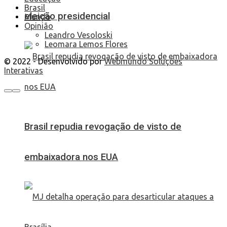
Brasil
eleição presidencial
Mundo
Opinião
Leandro Vesoloski
Leomara Lemos Flores
© 2022 - Desenvolvido por
Webmundo Soluções
Interativas
Brasil repudia revogação de visto de
embaixadora nos EUA