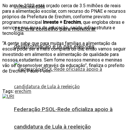
No ano de 2022 está orçado cerca de 3.5 milhões de reais
para a alimentação escolar, com recurso do PNAE e recursos
próprios da Prefeitura de Erechim, conforme previsto no
programa municipal
Investe + Erechim
, que engloba obras e
serviços nas áreas de educação, saúde, infraestrutura e
TSE cria conselho para monitorar
tecnologia.
“A gente sabe que para muitas famílias a alimentação da
desinformação e IA nas eleições
escola pode ser a mais completa do dia, então vamos seguir
investindo em alimentos e alimentação de qualidade para
nossos estudantes. Sem fome nossos meninos e meninas
vão se desenvolver através da educação”, finaliza o prefeito
de Erechim, Paulo Polis.
Tags:
erechim
Federação PSOL-Rede oficializa apoio à
candidatura de Lula à reeleição