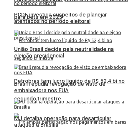
PCDF investiga suspeitos de planejar
para bets em 2025
atentados no período eleitoral
União Brasil decide pela neutralidade na
eleição presidencial
Petrobras tem lucro líquido de R$ 52,4 bi no
Brasil repudia revogação de visto de
embaixadora nos EUA
segundo trimestre
MJ detalha operação para desarticular
ataques a Brasília