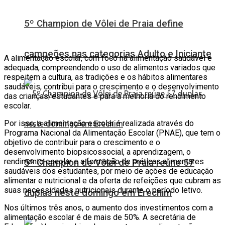
5º Champion de Vôlei de Praia define
campeões nas categorias Adulto e Iniciante
A alimentação escolar, com foco na alimentação saudável e
adequada, compreendendo o uso de alimentos variados que
respeitem a cultura, as tradições e os hábitos alimentares
saudáveis, contribui para o crescimento e o desenvolvimento
das crianças/estudantes e para a melhoria do rendimento
escolar.
Por isso, a alimentação escolar é realizada através do
Programa Nacional da Alimentação Escolar (PNAE), que tem o
objetivo de contribuir para o crescimento e o
desenvolvimento biopsicossocial, a aprendizagem, o
rendimento escolar e a formação de práticas alimentares
5º Champion de Vôlei de Praia reúne 57
saudáveis dos estudantes, por meio de ações de educação
alimentar e nutricional e da oferta de refeições que cubram as
suas necessidades nutricionais durante o período letivo.
duplas neste domingo em Erechim
Nos últimos três anos, o aumento dos investimentos com a
alimentação escolar é de mais de 50%. A secretária de