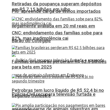
Retiradas da poupança superam depósitos
em R$ 7,15 bilhões em julho
PRF apreende carga de vinhos importados
ilegalmente avaliada em 20 mil reais em
CNC: endividamento das famílias sobe para
82%, mas inadimplência cai
Barão do Cotegipe
Famílias brasileiras perderam R$ 62,5 bilhões
para bets em 2025
Petrobras tem lucro líquido de R$ 52,4 bi no
Polícia Civil recupera televisão furtada e
segundo trimestre
apreende carne de animais silvestres em