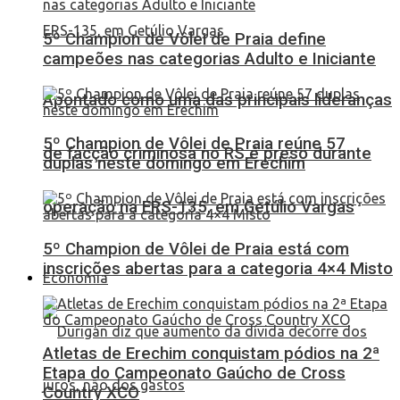
5º Champion de Vôlei de Praia define
campeões nas categorias Adulto e Iniciante
Apontado como uma das principais lideranças
5º Champion de Vôlei de Praia reúne 57
de facção criminosa no RS é preso durante
duplas neste domingo em Erechim
operação na ERS-135, em Getúlio Vargas
5º Champion de Vôlei de Praia está com
inscrições abertas para a categoria 4×4 Misto
Economia
Atletas de Erechim conquistam pódios na 2ª
Etapa do Campeonato Gaúcho de Cross
Country XCO