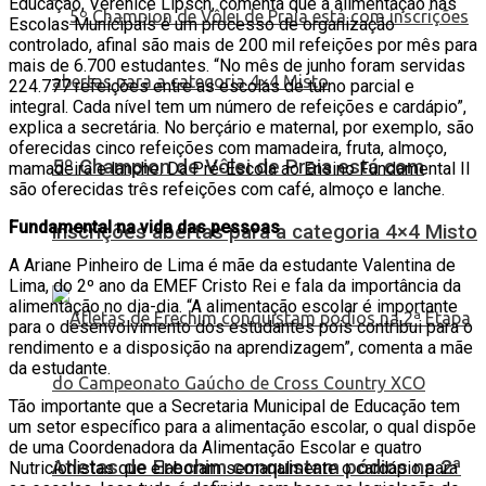
Educação, Verenice Lipsch, comenta que a alimentação nas
Escolas Municipais é um processo de organização
controlado, afinal são mais de 200 mil refeições por mês para
mais de 6.700 estudantes. “No mês de junho foram servidas
224.777 refeições entre as escolas de turno parcial e
integral. Cada nível tem um número de refeições e cardápio”,
explica a secretária. No berçário e maternal, por exemplo, são
oferecidas cinco refeições com mamadeira, fruta, almoço,
5º Champion de Vôlei de Praia está com
mamadeira e lanche. Da Pré-Escola ao Ensino Fundamental II
são oferecidas três refeições com café, almoço e lanche.
Fundamental na vida das pessoas
inscrições abertas para a categoria 4×4 Misto
A Ariane Pinheiro de Lima é mãe da estudante Valentina de
Lima, do 2º ano da EMEF Cristo Rei e fala da importância da
alimentação no dia-dia. “A alimentação escolar é importante
para o desenvolvimento dos estudantes pois contribui para o
rendimento e a disposição na aprendizagem”, comenta a mãe
da estudante.
Tão importante que a Secretaria Municipal de Educação tem
um setor específico para a alimentação escolar, o qual dispõe
de uma Coordenadora da Alimentação Escolar e quatro
Atletas de Erechim conquistam pódios na 2ª
Nutricionistas que elaboram semanalmente o cardápio para