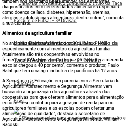
também nos adaptamos para atender aos estudantes
diagnosticados com necessidades alimentares especiais
como doença celíaca, diabetes, hipertensão, anemias,
alergias e intolerâncias alimentares, dentre outras”, comenta
a nutricionista.
Alimentos da agricultura familiar
União Bairro Atlântico conquista o título da
No ano passado, foram investidos 80.61% no PNAE,
especificamente com alimentos da agricultura familiar.
Atualmente são três cooperativas envolvidas no
fornecimento. “A nossa renda do que é destinado a merenda
Taça Erechim de Futsal – 3ª Divisão
escolar chegou a 40 por cento”, comenta o produtor, Paulo
Balat que tem uma agroindústria de panificios há 12 anos.
A Secretaria de Educação em parceria com a Secretaria de
Educação
Agricultura, Abastecimento e Segurança Alimentar vem
buscando a organização dos agricultores através das
cooperativas para que ofertem alimentos para a alimentação
Brasil
escolar. “Isso contribui para a geração de renda para os
agricultores familiares e as escolas podem ofertar uma
alimentação de qualidade”, destaca o secretário de
Agricultura, Abastecimento e Segurança Alimentar, William
Racoski.