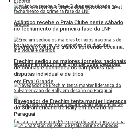
Esporte
Atlântico recebe o Praia Clube neste sábado
no fechamento da primeira fase da LNF
Operação contra o tráfico apreende cocaína,
Erechim sediou os maiores torneios nacionais
ecstasy e maconha e prende duas pessoas
de bochas e conheceu os campeões das
disputas individual e de trios
em Erval Grande
Navegador de Erechim tenta manter liderança
do Sul-americano de Rally em desafio no
Paraguai