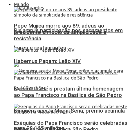
Mundo
Pepe Mujica morre aos 89: adeus ao
Pix amplia participação nos pagamentos em
presidente símbolo da simplicidade e
resistência
bares e restaurantes
Habemus Papam: Leão XIV
Manchete: Fiéis prestam última homenagem
ao Papa Francisco na Basílica de São Pedro
Ninguém acerta Mega-Sena; prêmio acumula
Exéquias do Papa Francisco serão celebradas
para R$ 165 milhões
neste sábado na Praça São Pedro