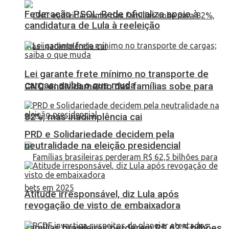
Federação PSOL-Rede oficializa apoio à
candidatura de Lula à reeleição
Lei garante frete mínimo no transporte de
cargas; saiba o que muda
CNC: endividamento das famílias sobe para
82%, mas inadimplência cai
PRD e Solidariedade decidem pela
neutralidade na eleição presidencial
Atitude irresponsável, diz Lula após
revogação de visto de embaixadora
Famílias brasileiras perderam R$ 62,5 bilhões