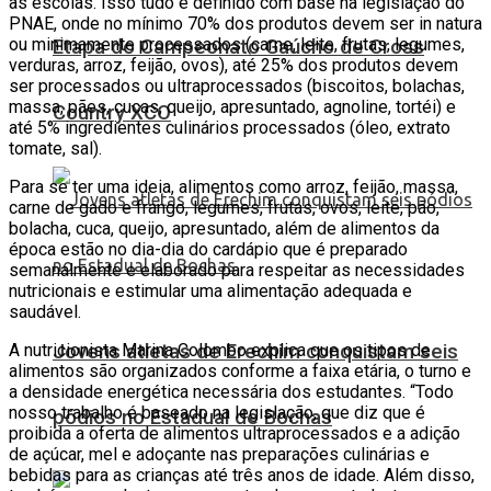
as escolas. Isso tudo é definido com base na legislação do
PNAE, onde no mínimo 70% dos produtos devem ser in natura
ou minimamente processados (carne, leite, frutas, legumes,
Etapa do Campeonato Gaúcho de Cross
verduras, arroz, feijão, ovos), até 25% dos produtos devem
ser processados ou ultraprocessados (biscoitos, bolachas,
massa, pães, cucas, queijo, apresuntado, agnoline, tortéi) e
Country XCO
até 5% ingredientes culinários processados (óleo, extrato
tomate, sal).
Para se ter uma ideia, alimentos como arroz, feijão, massa,
carne de gado e frango, legumes, frutas, ovos, leite, pão,
bolacha, cuca, queijo, apresuntado, além de alimentos da
época estão no dia-dia do cardápio que é preparado
semanalmente e elaborado para respeitar as necessidades
nutricionais e estimular uma alimentação adequada e
saudável.
Jovens atletas de Erechim conquistam seis
A nutricionista Marina Colombo explica que os tipos de
alimentos são organizados conforme a faixa etária, o turno e
a densidade energética necessária dos estudantes. “Todo
nosso trabalho é baseado na legislação, que diz que é
pódios no Estadual de Bochas
proibida a oferta de alimentos ultraprocessados e a adição
de açúcar, mel e adoçante nas preparações culinárias e
bebidas para as crianças até três anos de idade. Além disso,