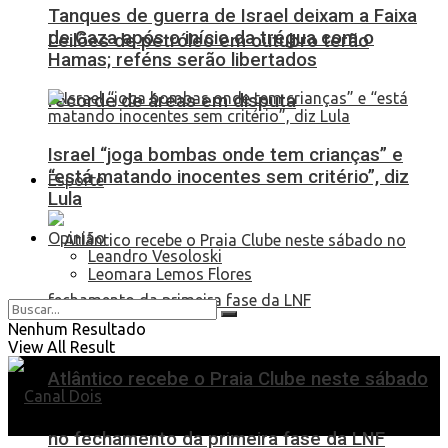
Tanques de guerra de Israel deixam a Faixa
de Gaza após o início da trégua com o
Leilões de petróleo em outubro terão
Hamas; reféns serão libertados
recorde de áreas em disputa
Israel “joga bombas onde tem crianças” e
“está matando inocentes sem critério”, diz
Esporte
Lula
Opinião
Leandro Vesoloski
Leomara Lemos Flores
Nenhum Resultado
View All Result
Atlântico recebe o Praia Clube neste sábado
no fechamento da primeira fase da LNF