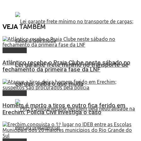
VEJA
TAMBÉM
Destaques
Atlântico recebe o Praia Clube neste sábado no
Lei garante frete mínimo no transporte de
fechamento da primeira fase da LNF
cargas; saiba o que muda
Destaques
Homem é morto a tiros e outro fica ferido em
Erechim; Polícia Civil investiga o caso