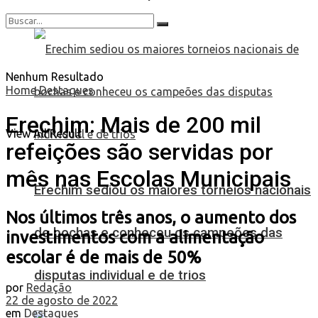
Nenhum Resultado
Home
Destaques
Erechim: Mais de 200 mil
View All Result
refeições são servidas por
mês nas Escolas Municipais
Erechim sediou os maiores torneios nacionais
Nos últimos três anos, o aumento dos
de bochas e conheceu os campeões das
investimentos com a alimentação
escolar é de mais de 50%
disputas individual e de trios
por
Redação
22 de agosto de 2022
em
Destaques