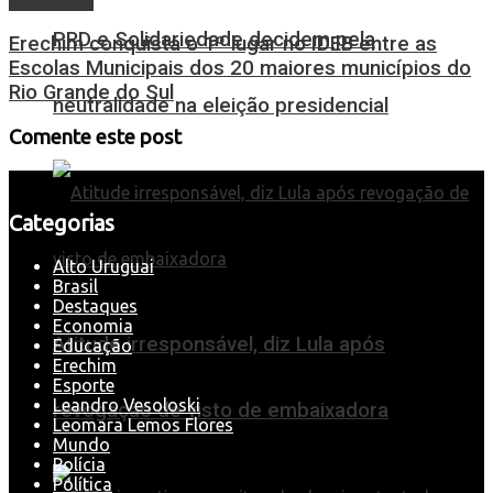
Destaques
PRD e Solidariedade decidem pela
Erechim conquista o 1º lugar no IDEB entre as
Escolas Municipais dos 20 maiores municípios do
Rio Grande do Sul
neutralidade na eleição presidencial
Comente este post
Categorias
Alto Uruguai
Brasil
Destaques
Economia
Atitude irresponsável, diz Lula após
Educação
Erechim
Esporte
Leandro Vesoloski
revogação de visto de embaixadora
Leomara Lemos Flores
Mundo
Polícia
Política