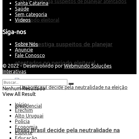
Santa Catarina
Saúde
Sem categoria
Videos
Siga-nos
PCDF investiga suspeitos de planejar
Sobre Nós
Anuncie
Fale Conosco
atentados no período eleitoral
© 2022 - Desenvolvido por
Webmundo Soluções
Interativas
Nenhum Resultado
View All Result
Início
Erechim
Alto Uruguai
Polícia
Economia
União Brasil decide pela neutralidade na
Esporte
Educação