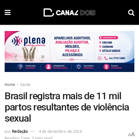
Home
Saúde
Brasil registra mais de 11 mil
partos resultantes de violência
sexual
por
Redação
4 de dezembro de 2024
A
A
Reading Time: 3 mins read