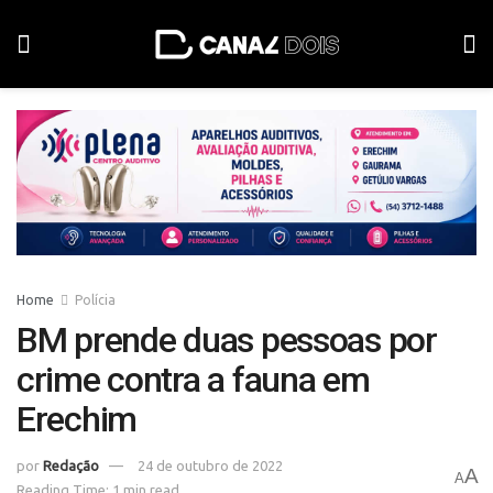
Home
Polícia
BM prende duas pessoas por
crime contra a fauna em
Erechim
por
Redação
24 de outubro de 2022
A
A
Reading Time: 1 min read