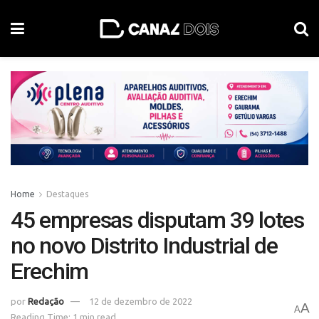
Home
Destaques
45 empresas disputam 39 lotes
no novo Distrito Industrial de
Erechim
por
Redação
12 de dezembro de 2022
A
A
Reading Time: 1 min read