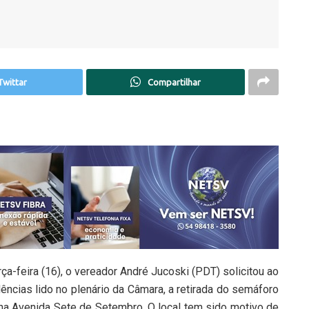
Twittar
Compartilhar
feira (16), o vereador André Jucoski (PDT) solicitou ao
ências lido no plenário da Câmara, a retirada do semáforo
na Avenida Sete de Setembro. O local tem sido motivo de