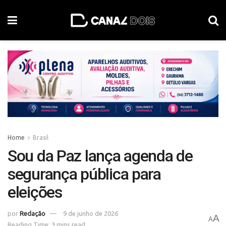
Home
Brasil
Sou da Paz lança agenda de
segurança pública para
eleições
por
Redação
9 de junho de 2026
A
A
Reading Time: 3 mins read