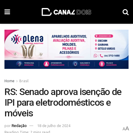
Home
Brasil
RS: Senado aprova isenção de
IPI para eletrodomésticos e
móveis
por
Redação
18 de julho de 2024
A
A
Reading Time: 2 mins read