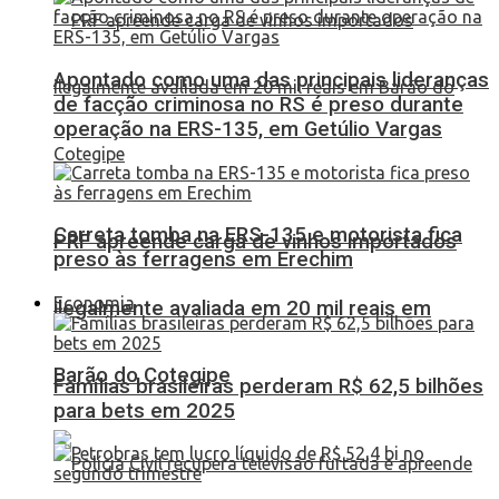
Apontado como uma das principais lideranças
de facção criminosa no RS é preso durante
operação na ERS-135, em Getúlio Vargas
Carreta tomba na ERS-135 e motorista fica
PRF apreende carga de vinhos importados
preso às ferragens em Erechim
Economia
ilegalmente avaliada em 20 mil reais em
Barão do Cotegipe
Famílias brasileiras perderam R$ 62,5 bilhões
para bets em 2025