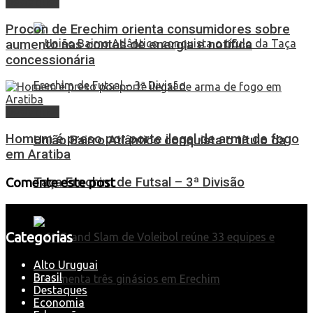
Destaques
Procon de Erechim orienta consumidores sobre
aumento nas contas de energia e notifica
concessionária
Destaques
Homem é preso por porte ilegal de arma de fogo
União Bairro Atlântico conquista o título da
em Aratiba
Taça Erechim de Futsal – 3ª Divisão
Comente este post
Categorias
Alto Uruguai
Brasil
Destaques
Economia