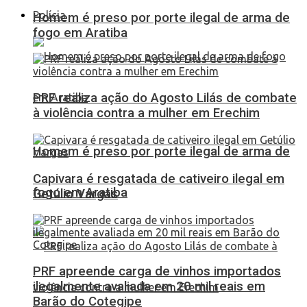
Polícia
Homem é preso por porte ilegal de arma de
fogo em Aratiba
PRF realiza ação do Agosto Lilás de combate
à violência contra a mulher em Erechim
Homem é preso por porte ilegal de arma de
Capivara é resgatada de cativeiro ilegal em
fogo em Aratiba
Getúlio Vargas
PRF apreende carga de vinhos importados
ilegalmente avaliada em 20 mil reais em
Barão do Cotegipe