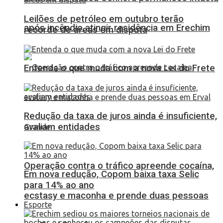
Leilões de petróleo em outubro terão
após incêndio atingir residência em Erechim
recorde de áreas em disputa
Entenda o que muda com a nova Lei do Frete
Redução da taxa de juros ainda é insuficiente,
avaliam entidades
Operação contra o tráfico apreende cocaína,
Em nova redução, Copom baixa taxa Selic
para 14% ao ano
ecstasy e maconha e prende duas pessoas
Esporte