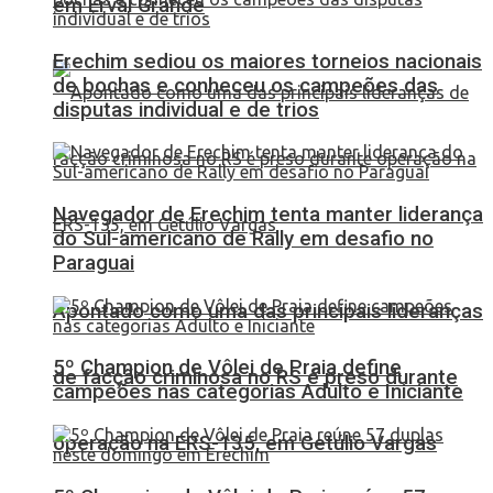
em Erval Grande
Erechim sediou os maiores torneios nacionais
de bochas e conheceu os campeões das
disputas individual e de trios
Navegador de Erechim tenta manter liderança
do Sul-americano de Rally em desafio no
Paraguai
Apontado como uma das principais lideranças
5º Champion de Vôlei de Praia define
de facção criminosa no RS é preso durante
campeões nas categorias Adulto e Iniciante
operação na ERS-135, em Getúlio Vargas