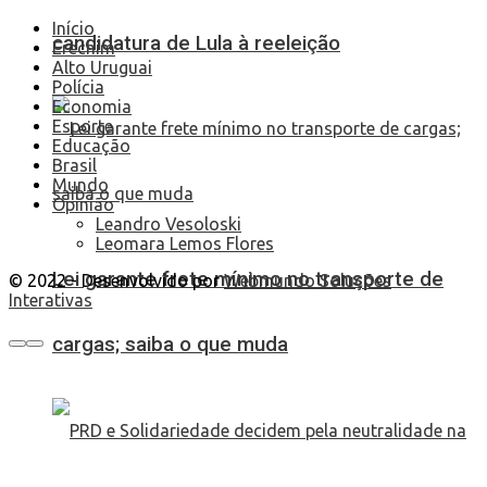
Início
candidatura de Lula à reeleição
Erechim
Alto Uruguai
Polícia
Economia
Esporte
Educação
Brasil
Mundo
Opinião
Leandro Vesoloski
Leomara Lemos Flores
Lei garante frete mínimo no transporte de
© 2022 - Desenvolvido por
Webmundo Soluções
Interativas
cargas; saiba o que muda