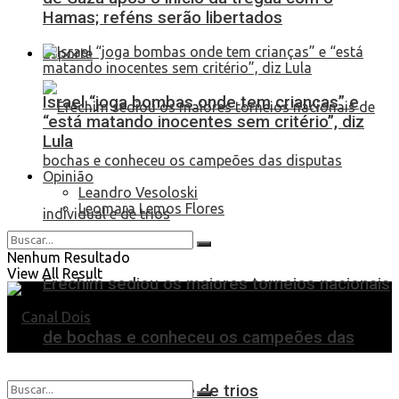
Hamas; reféns serão libertados
Esporte
Israel “joga bombas onde tem crianças” e
“está matando inocentes sem critério”, diz
Lula
Opinião
Leandro Vesoloski
Leomara Lemos Flores
Nenhum Resultado
View All Result
Erechim sediou os maiores torneios nacionais
de bochas e conheceu os campeões das
disputas individual e de trios