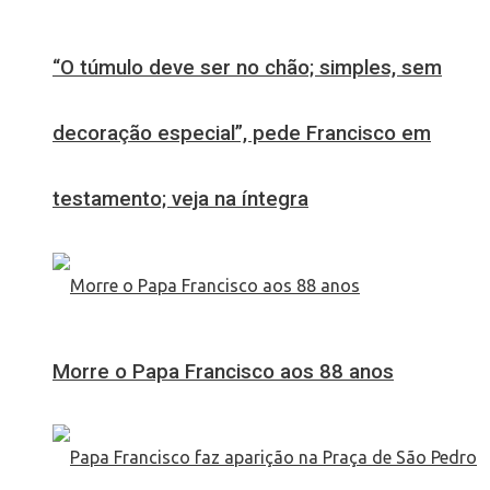
“O túmulo deve ser no chão; simples, sem
decoração especial”, pede Francisco em
testamento; veja na íntegra
Morre o Papa Francisco aos 88 anos