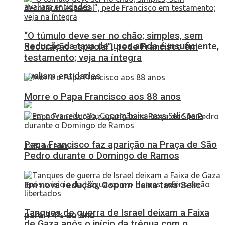
“O túmulo deve ser no chão; simples, sem
Redução da taxa de juros ainda é insuficiente,
decoração especial”, pede Francisco em
testamento; veja na íntegra
avaliam entidades
Morre o Papa Francisco aos 88 anos
Papa Francisco faz aparição na Praça de São
Pedro durante o Domingo de Ramos
Em nova redução, Copom baixa taxa Selic
Tanques de guerra de Israel deixam a Faixa
para 14% ao ano
de Gaza após o início da trégua com o