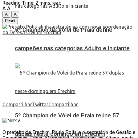
Reading Time: 2 mins read
A
A
A
A
Reset
5º Champion de Vôlei de Praia define
campeões nas categorias Adulto e Iniciante
Compartilhar
Twittar
Compartilhar
5º Champion de Vôlei de Praia reúne 57
O prefeito de Erechim, Paulo Polis e o secretário de Gestão e
duplas neste domingo em Erechim