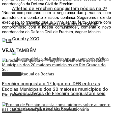
coordenação da Defesa Civil de Erechim.
Atletas de Erechim conquistam pódios na 2ª
“Nosso compromisso com a segurança das pessoas, com
assistência e combate a riscos continua. Seguiremos dando
execução ao trabalho que já vinha sendo feito, sempre com
Etapa do Campeonato Gaúcho de Cross
compromisso com a nossa comunidade”, comenta o novo
coordenador da Defesa Civil de Erechim, Vagner Manica.
Country XCO
VEJA
TAMBÉM
Destaques
Erechim conquista o 1º lugar no IDEB entre as
Escolas Municipais dos 20 maiores municípios do
Jovens atletas de Erechim conquistam seis
Rio Grande do Sul
pódios no Estadual de Bochas