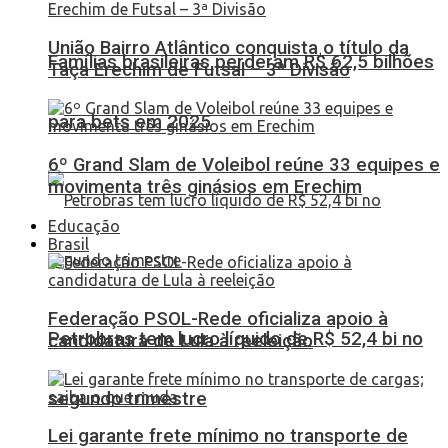
União Bairro Atlântico conquista o título da
Famílias brasileiras perderam R$ 62,5 bilhões
Taça Erechim de Futsal – 3ª Divisão
para bets em 2025
6º Grand Slam de Voleibol reúne 33 equipes e
movimenta três ginásios em Erechim
Educação
Brasil
Federação PSOL-Rede oficializa apoio à
Petrobras tem lucro líquido de R$ 52,4 bi no
candidatura de Lula à reeleição
segundo trimestre
Lei garante frete mínimo no transporte de