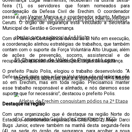
Governança Edgar Marmentini, receberam na última sexta-
feira (1), os servidores que foram nomeados para
coordenação da Defesa Civil de Erechim. O coordenador
passa a ser Vagner Manica e o coordenador adjunto, Matheus
Cerutti. O órgão de segurança está vinculado à Secretaria
Municipal de Gestão e Governança.
Com o Plano de Contingência devido ao El Niño em execução,
a coordenação alinhou estratégias de trabalhos, que também
contam com o suporte da Força Voluntária Alto Uruguai, além
de ações de prevenção, socorro, assistencial e de
5º Champion de Vôlei de Praia está com
recuperação que são executadas pelo órgão de segurança.
O prefeito Paulo Polis, elogiou o trabalho desenvolvido. “A
Defesa Civil, junto com a Força Voluntária são referências não
inscrições abertas para a categoria 4×4 Misto
só em Erechim, mas em toda região. Precisamos manter
esse trabalho responsável e alinhado, e nós daremos esse
suporte que for necessário”, destacou o prefeito Polis.
Destaque na região
Com uma organização que é destaque na região Norte do
Estado, o coordenador regional, da CREPDEC 2, Major Darci
Bugs Junior, esteve também na manhã desta segunda-feira
(4), na sede do órgão de segurança, para acolher a nova