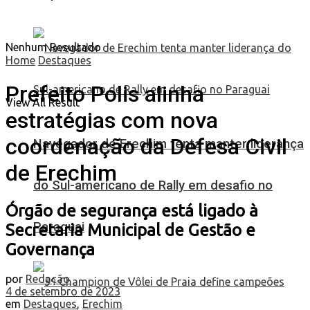
Nenhum Resultado
Home
Destaques
Prefeito Polis alinha
View All Result
estratégias com nova
coordenação da Defesa Civil
Navegador de Erechim tenta manter liderança
de Erechim
do Sul-americano de Rally em desafio no
Órgão de segurança está ligado à
Paraguai
Secretaria Municipal de Gestão e
Governança
por
Redação
4 de setembro de 2023
em
Destaques
,
Erechim