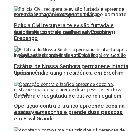
PRF realiza ação do Agosto Lilás de combate
Polícia Civil recupera televisão furtada e
apreende carne de animais silvestres em
à violência contra a mulher em Erechim
Erebango
Estátua de Nossa Senhora permanece intacta
após incêndio atingir residência em Erechim
Capivara é resgatada de cativeiro ilegal em
Operação contra o tráfico apreende cocaína,
ecstasy e maconha e prende duas pessoas
Getúlio Vargas
em Erval Grande