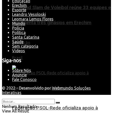
Educação
Erechim
6º Grand Slam de Voleibol reúne 33 equipes e
Esporte
Leandro Vesoloski
Leomara Lemos Flores
movimenta três ginásios em Erechim
Mundo
Polícia
Política
Santa Catarina
Saúde
Educação
Sem categoria
Videos
Brasil
Siga-nos
Sobre Nós
Anuncie
Fale Conosco
© 2022 - Desenvolvido por
Webmundo Soluções
Interativas
Nenhum Resultado
Federação PSOL-Rede oficializa apoio à
View All Result