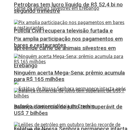
Petrobras tem lucro líquido de R$ 52,4 bi no
segundo trimestre
Polícia Civil recupera televisão furtada e
Pix amplia participação nos pagamentos em
bares e restaurantes
apreende carne de animais silvestres em
Erebango
Ninguém acerta Mega-Sena; prêmio acumula
para R$ 165 milhões
Balança comercial de julho tem superávit de
US$ 7 bilhões
Estátua de Nossa Senhora permanece intacta