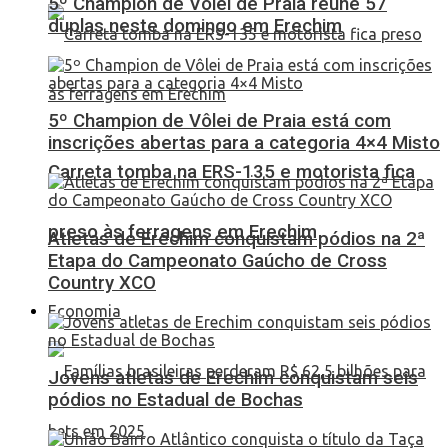
5º Champion de Vôlei de Praia reúne 57
duplas neste domingo em Erechim
5º Champion de Vôlei de Praia está com
inscrições abertas para a categoria 4×4 Misto
Carreta tomba na ERS-135 e motorista fica
preso às ferragens em Erechim
Atletas de Erechim conquistam pódios na 2ª
Etapa do Campeonato Gaúcho de Cross
Country XCO
Economia
Jovens atletas de Erechim conquistam seis
pódios no Estadual de Bochas