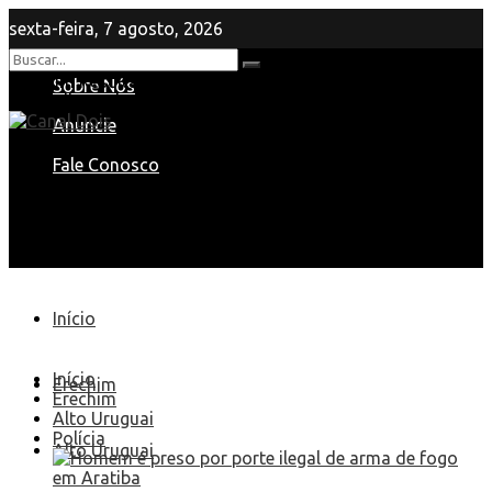
sexta-feira, 7 agosto, 2026
Nenhum Resultado
Sobre Nós
View All Result
Anuncie
Fale Conosco
Início
Início
Erechim
Erechim
Alto Uruguai
Polícia
Alto Uruguai