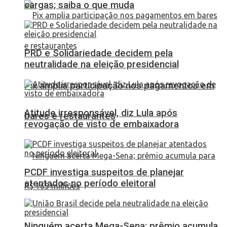
cargas; saiba o que muda
PRD e Solidariedade decidem pela
neutralidade na eleição presidencial
Pix amplia participação nos pagamentos em
Atitude irresponsável, diz Lula após
bares e restaurantes
revogação de visto de embaixadora
PCDF investiga suspeitos de planejar
atentados no período eleitoral
Ninguém acerta Mega-Sena; prêmio acumula