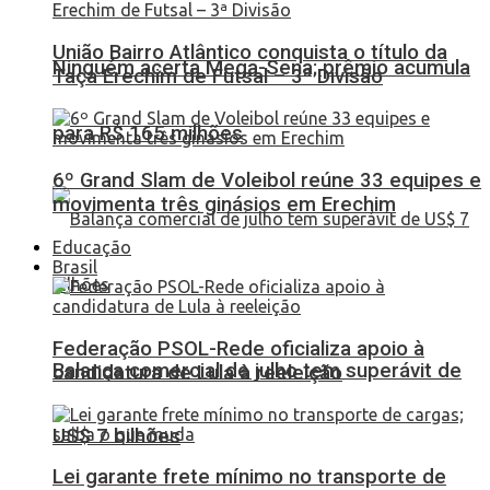
União Bairro Atlântico conquista o título da
Ninguém acerta Mega-Sena; prêmio acumula
Taça Erechim de Futsal – 3ª Divisão
para R$ 165 milhões
6º Grand Slam de Voleibol reúne 33 equipes e
movimenta três ginásios em Erechim
Educação
Brasil
Federação PSOL-Rede oficializa apoio à
Balança comercial de julho tem superávit de
candidatura de Lula à reeleição
US$ 7 bilhões
Lei garante frete mínimo no transporte de