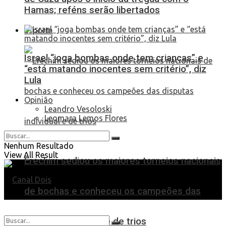
Hamas; reféns serão libertados
Esporte
Israel “joga bombas onde tem crianças” e
“está matando inocentes sem critério”, diz
Lula
Opinião
Leandro Vesoloski
Leomara Lemos Flores
Nenhum Resultado
View All Result
Erechim sediou os maiores torneios nacionais
de bochas e conheceu os campeões das
disputas individual e de trios