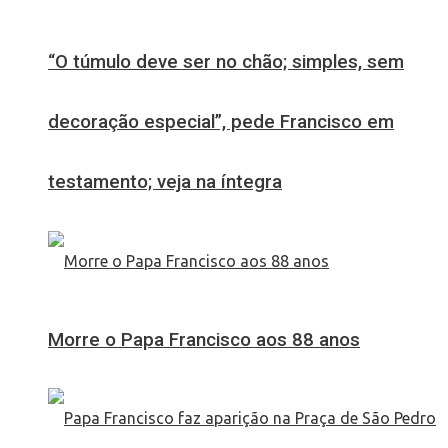
“O túmulo deve ser no chão; simples, sem
decoração especial”, pede Francisco em
testamento; veja na íntegra
Morre o Papa Francisco aos 88 anos