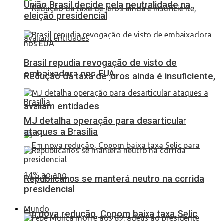
União Brasil decide pela neutralidade na
eleição presidencial
Brasil repudia revogação de visto de
embaixadora nos EUA
Redução da taxa de juros ainda é insuficiente,
avaliam entidades
MJ detalha operação para desarticular
ataques a Brasília
Republicanos se manterá neutro na corrida
presidencial
Mundo
Em nova redução, Copom baixa taxa Selic