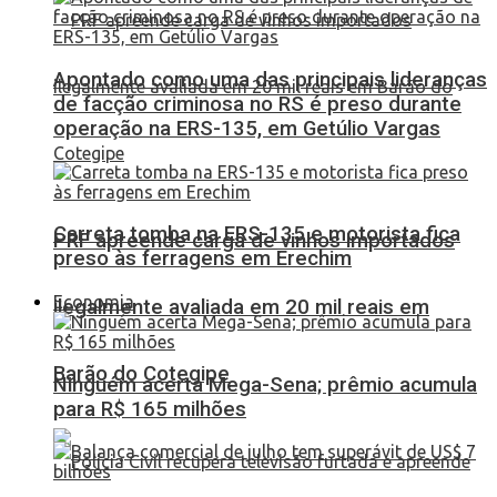
Apontado como uma das principais lideranças
de facção criminosa no RS é preso durante
operação na ERS-135, em Getúlio Vargas
Carreta tomba na ERS-135 e motorista fica
PRF apreende carga de vinhos importados
preso às ferragens em Erechim
Economia
ilegalmente avaliada em 20 mil reais em
Barão do Cotegipe
Ninguém acerta Mega-Sena; prêmio acumula
para R$ 165 milhões