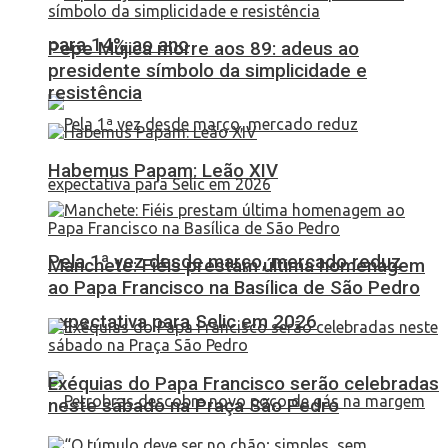
para 14% ao ano
Pepe Mujica morre aos 89: adeus ao
presidente símbolo da simplicidade e
resistência
Habemus Papam: Leão XIV
Pela 1ª vez desde março, mercado reduz
Manchete: Fiéis prestam última homenagem
ao Papa Francisco na Basílica de São Pedro
expectativa para Selic em 2026
Exéquias do Papa Francisco serão celebradas
neste sábado na Praça São Pedro