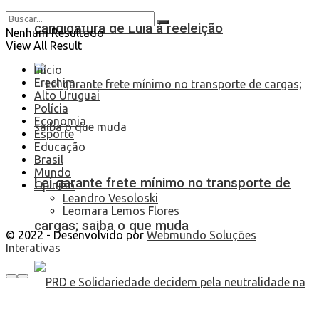
candidatura de Lula à reeleição
Nenhum Resultado
View All Result
Início
Erechim
Alto Uruguai
Polícia
Economia
Esporte
Educação
Brasil
Mundo
Lei garante frete mínimo no transporte de
Opinião
Leandro Vesoloski
Leomara Lemos Flores
cargas; saiba o que muda
© 2022 - Desenvolvido por
Webmundo Soluções
Interativas