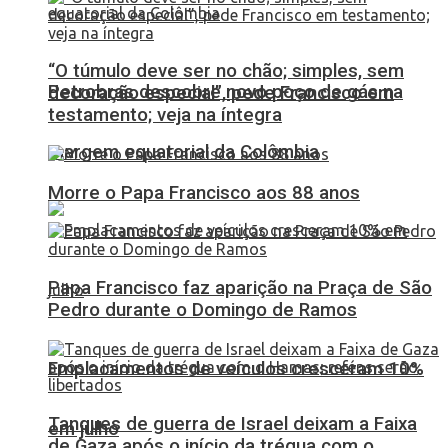
“O túmulo deve ser no chão; simples, sem
Petrobras descobre novo poço de gás na
decoração especial”, pede Francisco em
testamento; veja na íntegra
margem equatorial da Colômbia
Morre o Papa Francisco aos 88 anos
Papa Francisco faz aparição na Praça de São
Pedro durante o Domingo de Ramos
Emplacamentos de veículos cresceram 10%
Tanques de guerra de Israel deixam a Faixa
em julho
de Gaza após o início da trégua com o