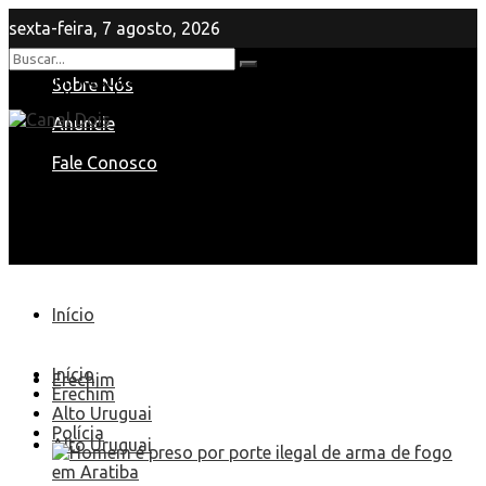
sexta-feira, 7 agosto, 2026
Nenhum Resultado
Sobre Nós
View All Result
Anuncie
Fale Conosco
Início
Início
Erechim
Erechim
Alto Uruguai
Polícia
Alto Uruguai