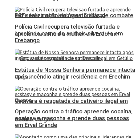
PRF realiza ação do Agosto Lilás de combate
Polícia Civil recupera televisão furtada e
apreende carne de animais silvestres em
à violência contra a mulher em Erechim
Erebango
Estátua de Nossa Senhora permanece intacta
após incêndio atingir residência em Erechim
Capivara é resgatada de cativeiro ilegal em
Operação contra o tráfico apreende cocaína,
ecstasy e maconha e prende duas pessoas
Getúlio Vargas
em Erval Grande