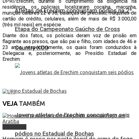
DPRI/Erechim, durante o cumprimento da diligência na
residência, os policiais localizaram cocaína, maconha,
Atletas de Erechim conquistam pódios na 2ª
munição calibres 22 e 38, balanças de precisão, máquinas de
cartão de crédito, celulares, além de mais de R$ 3.000,00
(três mil reais) em espécie.
Etapa do Campeonato Gaúcho de Cross
Diante dos fatos, os policiais deram voz de prisão em
flagrante aos presos, que são pai e filho, com idades de 46 e
Country XCO
23 anos, respectivamente, os quais foram conduzidos à
Delegacia e, posteriormente, ao Presídio Estadual de
Erechim.
VEJA
TAMBÉM
Jovens atletas de Erechim conquistam seis
Destaques
pódios no Estadual de Bochas