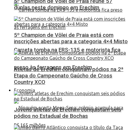
5º Champion de Vôlei de Praia reúne 57
duplas neste domingo em Erechim
5º Champion de Vôlei de Praia está com
inscrições abertas para a categoria 4×4 Misto
Carreta tomba na ERS-135 e motorista fica
preso às ferragens em Erechim
Atletas de Erechim conquistam pódios na 2ª
Etapa do Campeonato Gaúcho de Cross
Country XCO
Economia
Jovens atletas de Erechim conquistam seis
pódios no Estadual de Bochas