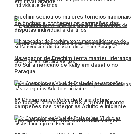
em Erval Grande
Erechim sediou os maiores torneios nacionais
de bochas e conheceu os campeões das
disputas individual e de trios
Navegador de Erechim tenta manter liderança
do Sul-americano de Rally em desafio no
Paraguai
Apontado como uma das principais lideranças
5º Champion de Vôlei de Praia define
de facção criminosa no RS é preso durante
campeões nas categorias Adulto e Iniciante
operação na ERS-135, em Getúlio Vargas