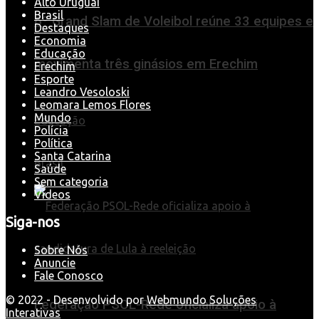
Alto Uruguai
Brasil
6º Grand Slam de Voleibol reúne 33 equipes e
Destaques
Economia
Educação
movimenta três ginásios em Erechim
Erechim
Esporte
Leandro Vesoloski
Leomara Lemos Flores
Mundo
Educação
Polícia
Política
Santa Catarina
Brasil
Saúde
Sem categoria
Videos
Siga-nos
Sobre Nós
Anuncie
Fale Conosco
© 2022 - Desenvolvido por
Webmundo Soluções
Federação PSOL-Rede oficializa apoio à
Interativas