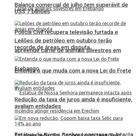
Balança comercial de julho tem superávit de
US$ 7 bilhões
Polícia Civil recupera televisão furtada e
Leilões de petróleo em outubro terão
recorde de áreas em disputa
apreende carne de animais silvestres em
Erebango
Entenda o que muda com a nova Lei do Frete
Redução da taxa de juros ainda é insuficiente,
avaliam entidades
Estátua de Nossa Senhora permanece intacta
Em nova redução, Copom baixa taxa Selic