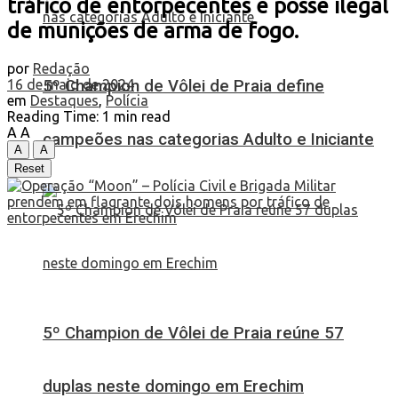
tráfico de entorpecentes e posse ilegal
de munições de arma de fogo.
por
Redação
16 de maio de 2024
5º Champion de Vôlei de Praia define
em
Destaques
,
Polícia
Reading Time: 1 min read
A
A
campeões nas categorias Adulto e Iniciante
A
A
Reset
5º Champion de Vôlei de Praia reúne 57
duplas neste domingo em Erechim