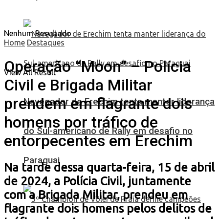
Nenhum Resultado
Home
Destaques
Operação “Moon” – Polícia
View All Result
Civil e Brigada Militar
prendem em flagrante dois
Navegador de Erechim tenta manter liderança
homens por tráfico de
do Sul-americano de Rally em desafio no
entorpecentes em Erechim
Paraguai
Na tarde dessa quarta-feira, 15 de abril
de 2024, a Polícia Civil, juntamente
com a Brigada Militar, prendeu em
flagrante dois homens pelos delitos de