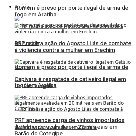
Polícia
Homem é preso por porte ilegal de arma de
fogo em Aratiba
PRF realiza ação do Agosto Lilás de combate
à violência contra a mulher em Erechim
Homem é preso por porte ilegal de arma de
Capivara é resgatada de cativeiro ilegal em
fogo em Aratiba
Getúlio Vargas
PRF apreende carga de vinhos importados
ilegalmente avaliada em 20 mil reais em
Barão do Cotegipe