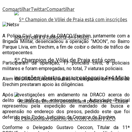
Compartilhar
Twittar
Compartilhar
A Polícia Civil, através da DRACO/Erechim, juntamente com a
Brigada Militar, desencadeou a operação “MOON”, no Bairro
Parque Lívia, em Erechim, a fim de coibir o delito de tráfico de
entorpecentes.
5º Champion de Vôlei de Praia está com
Participaram da operação, 17 policiais civis, 8 policiais
militares e foram empregadas, no total, 7 viaturas policiais.
inscrições abertas para a categoria 4×4 Misto
Alem da DRACO/Erechim, outras 4 Delegacias de Polícia de
Erechim prestaram apoio às diligências.
Após investigações em andamento na DRACO acerca do
delito de tráfico de entorpecentes, a Autoridade Policial
representou pela expedição de mandado de busca e
apreensão no endereço dos presos, pedido este que foi
deferido pelo Poder Judiciário da Comarca de Erechim.
Conforme o Delegado Gustavo Ceccon, Titular da 11ª