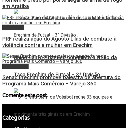
Homem é preso por porte ilegal de arma de fogo
em Aratiba
Destaques
PRF realiza ação do Agosto Lilás de combate à
violência contra a mulher em Erechim
União Bairro Atlântico conquista o título da
Alto Uruguai
Taça Erechim de Futsal – 3ª Divisão
Senac Erechim promove palestra de abertura do
Programa Mais Comércio – Varejo 360
Comente este post
Categorias