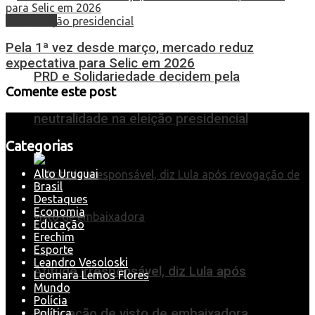
Economia
Pela 1ª vez desde março, mercado reduz
expectativa para Selic em 2026
PRD e Solidariedade decidem pela
Comente este post
neutralidade na eleição presidencial
Categorias
Alto Uruguai
Brasil
Destaques
Economia
Educação
Erechim
Esporte
Leandro Vesoloski
Atitude irresponsável, diz Lula após
Leomara Lemos Flores
Mundo
Polícia
revogação de visto de embaixadora
Política