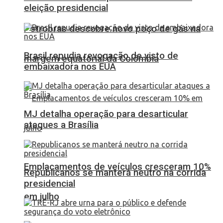
eleição presidencial
Petrobras descobre novo poço de gás na
Brasil repudia revogação de visto de
margem equatorial da Colômbia
embaixadora nos EUA
MJ detalha operação para desarticular
ataques a Brasília
Emplacamentos de veículos cresceram 10%
Republicanos se manterá neutro na corrida
presidencial
em julho