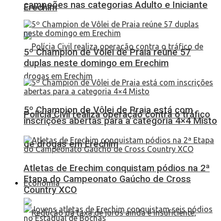
campeões nas categorias Adulto e Iniciante
Erechim
5º Champion de Vôlei de Praia reúne 57
duplas neste domingo em Erechim
5º Champion de Vôlei de Praia está com
Polícia Civil realiza operação contra o tráfico
inscrições abertas para a categoria 4×4 Misto
de drogas em Erechim
Atletas de Erechim conquistam pódios na 2ª
Etapa do Campeonato Gaúcho de Cross
Economia
Country XCO