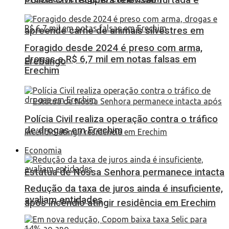
apreende carne de animais silvestres em
Foragido desde 2024 é preso com arma,
drogas e R$ 6,7 mil em notas falsas em
Erebango
Erechim
Polícia Civil realiza operação contra o tráfico
de drogas em Erechim
Economia
Estátua de Nossa Senhora permanece intacta
Redução da taxa de juros ainda é insuficiente,
avaliam entidades
após incêndio atingir residência em Erechim