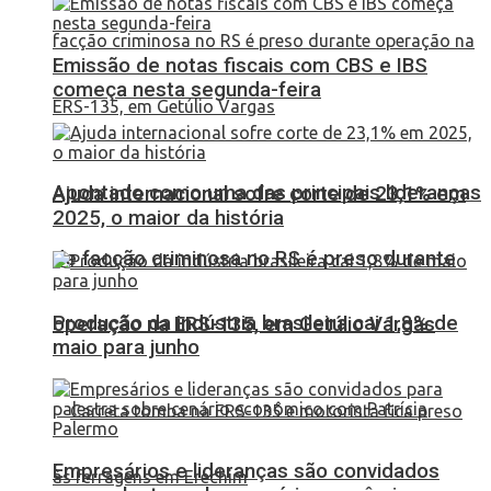
Emissão de notas fiscais com CBS e IBS
começa nesta segunda-feira
Apontado como uma das principais lideranças
Ajuda internacional sofre corte de 23,1% em
2025, o maior da história
de facção criminosa no RS é preso durante
Produção da indústria brasileira cai 1,8% de
operação na ERS-135, em Getúlio Vargas
maio para junho
Empresários e lideranças são convidados