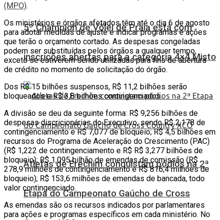
(MPO)
.
Os ministérios e órgãos afetados têm até o dia 6 de agosto
5º Champion de Vôlei de Praia está com
para adotar medidas de ajuste e indicar programas e ações
que terão o orçamento cortado. As despesas congeladas
podem ser substituídas pelos órgãos a qualquer tempo,
inscrições abertas para a categoria 4×4 Misto
exceto se estiverem sendo utilizadas para fins de abertura
de crédito no momento de solicitação do órgão.
Dos R$ 15 bilhões suspensos, R$ 11,2 bilhões serão
bloqueados e R$ 3,8 bilhões contingenciados.
A divisão se deu da seguinte forma: R$ 9,256 bilhões de
despesas discricionárias do Executivo, sendo R$ 2,178 de
contingenciamento e R$ 7,077 de bloqueio; R$ 4,5 bilhões em
recursos do Programa de Aceleração do Crescimento (PAC)
(R$ 1,222 de contingenciamento e R$ R$ 3,277 bilhões de
bloqueio); R$ 1,095 bilhão de emendas de comissão (R$
Atletas de Erechim conquistam pódios na 2ª
278,9 milhões de contingenciamento e R$ 816,4 milhões de
bloqueio); R$ 153,6 milhões de emendas de bancada, todo
valor contingenciado.
Etapa do Campeonato Gaúcho de Cross
As emendas são os recursos indicados por parlamentares
para ações e programas específicos em cada ministério. No