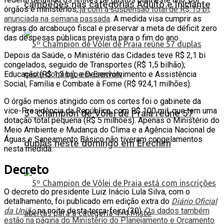
campeões nas categorias Adulto e Iniciante
órgãos e ministérios,
já com a suspensão total de R$ 15 bi,
anunciada na semana passada
. A medida visa cumprir as
regras do arcabouço fiscal e preservar a meta de déficit zero
das despesas públicas prevista para o fim do ano.
Depois da Saúde, o Ministério das Cidades teve R$ 2,1 bi
congelados, seguido de Transportes (R$ 1,5 bilhão);
Educação (R$ 1,3 bi); e Desenvolvimento e Assistência
Social, Família e Combate à Fome (R$ 924,1 milhões).
O órgão menos atingido com os cortes foi o gabinete da
vice-Presidência da República, com R$ 100 mil, que tem uma
5º Champion de Vôlei de Praia reúne 57
dotação total pequena (R$ 5 milhões). Apenas o Ministério do
Meio Ambiente e Mudança do Clima e a Agência Nacional de
Águas e Saneamento Básico não tiveram congelamentos
duplas neste domingo em Erechim
nesta medida.
Decreto
O decreto do presidente Luiz Inácio Lula Silva, com o
detalhamento, foi publicado em edição extra do
Diário Oficial
da União
na noite desta terça-feira (30).
Os dados também
estão na página do Ministério do Planejamento e Orçamento