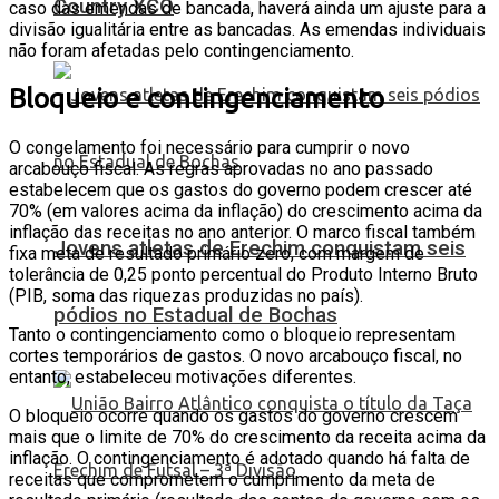
Country XCO
caso das emendas de bancada, haverá ainda um ajuste para a
divisão igualitária entre as bancadas. As emendas individuais
não foram afetadas pelo contingenciamento.
Bloqueio e contingenciamento
O congelamento foi necessário para cumprir o novo
arcabouço fiscal. As regras aprovadas no ano passado
estabelecem que os gastos do governo podem crescer até
70% (em valores acima da inflação) do crescimento acima da
inflação das receitas no ano anterior. O marco fiscal também
Jovens atletas de Erechim conquistam seis
fixa meta de resultado primário zero, com margem de
tolerância de 0,25 ponto percentual do Produto Interno Bruto
(PIB, soma das riquezas produzidas no país).
pódios no Estadual de Bochas
Tanto o contingenciamento como o bloqueio representam
cortes temporários de gastos. O novo arcabouço fiscal, no
entanto, estabeleceu motivações diferentes.
O bloqueio ocorre quando os gastos do governo crescem
mais que o limite de 70% do crescimento da receita acima da
inflação. O contingenciamento é adotado quando há falta de
receitas que comprometem o cumprimento da meta de