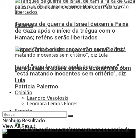
Tanques de guerra de Israel deixam a Faixa
de Gaza após o início da trégua com o
Hamas; reféns serão libertados
Empresários e lideranças são convidados
Israel “joga bombas onde tem crianças” e
para palestra sobre cenário econômico com
“está matando inocentes sem critério”, diz
Lula
Patrícia Palermo
Opinião
Leandro Vesoloski
Leomara Lemos Flores
Esporte
Nenhum Resultado
View All Result