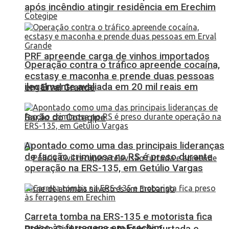
após incêndio atingir residência em Erechim
PRF apreende carga de vinhos importados
Operação contra o tráfico apreende cocaína,
ecstasy e maconha e prende duas pessoas
ilegalmente avaliada em 20 mil reais em
em Erval Grande
Barão do Cotegipe
Apontado como uma das principais lideranças
de facção criminosa no RS é preso durante
operação na ERS-135, em Getúlio Vargas
Carreta tomba na ERS-135 e motorista fica
preso às ferragens em Erechim
Polícia Civil recupera televisão furtada e