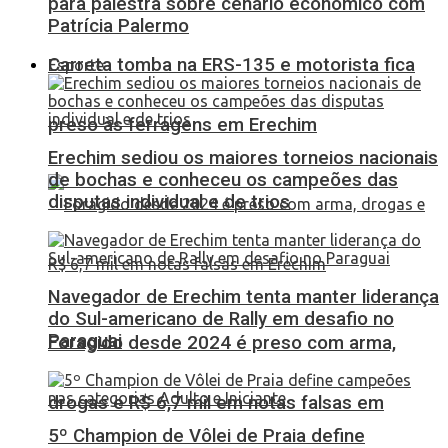
para palestra sobre cenário econômico com
Patrícia Palermo
Carreta tomba na ERS-135 e motorista fica
Esporte
preso às ferragens em Erechim
Erechim sediou os maiores torneios nacionais
de bochas e conheceu os campeões das
disputas individual e de trios
Navegador de Erechim tenta manter liderança
do Sul-americano de Rally em desafio no
Paraguai
Foragido desde 2024 é preso com arma,
drogas e R$ 6,7 mil em notas falsas em
5º Champion de Vôlei de Praia define