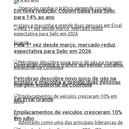
Em nova redução, Copom baixa taxa Selic
para 14% ao ano
Pela 1ª vez desde março, mercado reduz
expectativa para Selic em 2026
Operação contra o tráfico apreende cocaína,
Petrobras descobre novo poço de gás na
ecstasy e maconha e prende duas pessoas
margem equatorial da Colômbia
em Erval Grande
Emplacamentos de veículos cresceram 10%
em julho