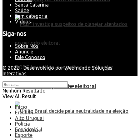
Santa Catarina
Saúde
Sem categoria
Videos
Siga-nos
Sobre Nós
Anuncie
Fale Conosco
PCDF investiga suspeitos de planejar
© 2022 - Desenvolvido por
Webmundo Soluções
Interativas
atentados no período eleitoral
Nenhum Resultado
View All Result
Início
Erechim
Alto Uruguai
Polícia
Economia
Esporte