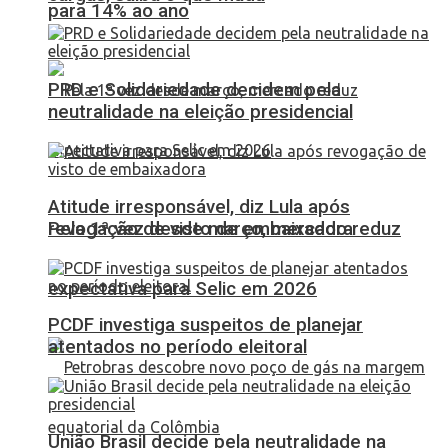
para 14% ao ano
PRD e Solidariedade decidem pela
neutralidade na eleição presidencial
Atitude irresponsável, diz Lula após
Pela 1ª vez desde março, mercado reduz
revogação de visto de embaixadora
expectativa para Selic em 2026
PCDF investiga suspeitos de planejar
atentados no período eleitoral
União Brasil decide pela neutralidade na