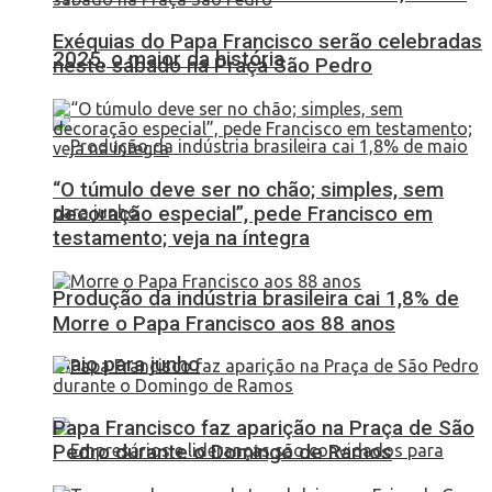
Exéquias do Papa Francisco serão celebradas
2025, o maior da história
neste sábado na Praça São Pedro
“O túmulo deve ser no chão; simples, sem
decoração especial”, pede Francisco em
testamento; veja na íntegra
Produção da indústria brasileira cai 1,8% de
Morre o Papa Francisco aos 88 anos
maio para junho
Papa Francisco faz aparição na Praça de São
Pedro durante o Domingo de Ramos