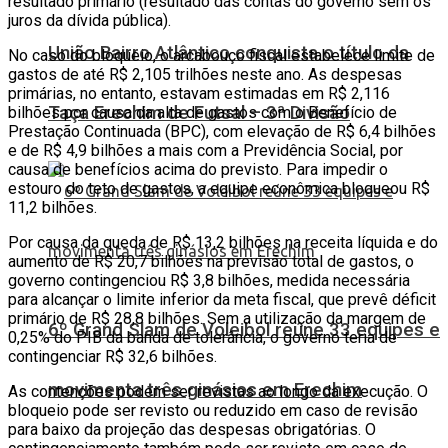
resultado primário (resultado das contas do governo sem os
juros da dívida pública).
União Bairro Atlântico conquista o título da
No caso do bloqueio, o arcabouço fiscal estabelece limite de
gastos de até R$ 2,105 trilhões neste ano. As despesas
primárias, no entanto, estavam estimadas em R$ 2,116
Taça Erechim de Futsal – 3ª Divisão
bilhões por causa da alta de gastos com o Benefício de
Prestação Continuada (BPC), com elevação de R$ 6,4 bilhões
e de R$ 4,9 bilhões a mais com a Previdência Social, por
causa de benefícios acima do previsto. Para impedir o
estouro do teto de gastos, a equipe econômica bloqueou R$
11,2 bilhões.
Por causa da queda de R$ 13,2 bilhões na receita líquida e do
aumento de R$ 20,7 bilhões na previsão total de gastos, o
governo contingenciou R$ 3,8 bilhões, medida necessária
para alcançar o limite inferior da meta fiscal, que prevê déficit
primário de R$ 28,8 bilhões. Sem a utilização da margem de
6º Grand Slam de Voleibol reúne 33 equipes e
0,25% do PIB da banda de tolerância, o governo teria de
contingenciar R$ 32,6 bilhões.
movimenta três ginásios em Erechim
As contenções podem ser revistas ao longo da execução. O
bloqueio pode ser revisto ou reduzido em caso de revisão
para baixo da projeção das despesas obrigatórias. O