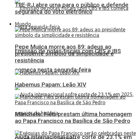
TRE-RJ abre urna para o público e defende
segurança do voto eletrônico
Mundo
Pepe Mujica morre aos 89: adeus ao
Emissão de notas fiscais com CBS e IBS
presidente símbolo da simplicidade e
resistência
começa nesta segunda-feira
Habemus Papam: Leão XIV
Manchete: Fiéis prestam última homenagem
ao Papa Francisco na Basílica de São Pedro
Ajuda internacional sofre corte de 23,1% em