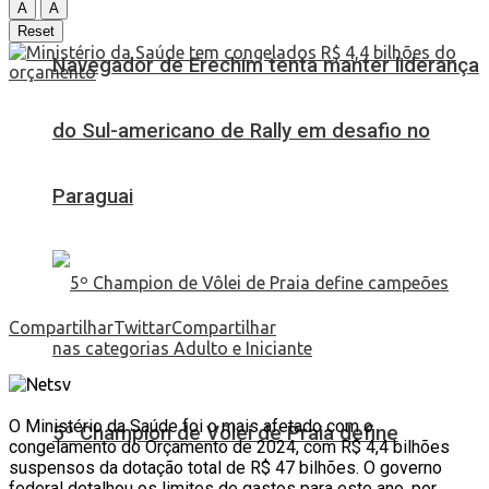
A
A
Reset
Navegador de Erechim tenta manter liderança
do Sul-americano de Rally em desafio no
Paraguai
Compartilhar
Twittar
Compartilhar
O Ministério da Saúde foi o mais afetado com o
5º Champion de Vôlei de Praia define
congelamento do Orçamento de 2024, com R$ 4,4 bilhões
suspensos da dotação total de R$ 47 bilhões. O governo
federal detalhou os limites de gastos para este ano, por