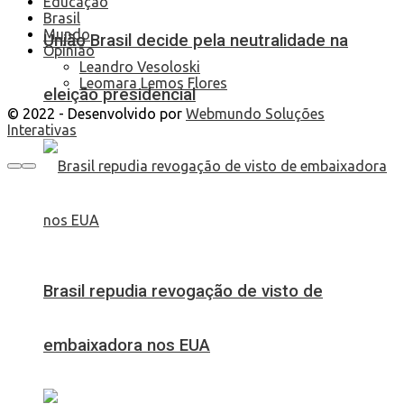
Educação
Brasil
Mundo
União Brasil decide pela neutralidade na
Opinião
Leandro Vesoloski
Leomara Lemos Flores
eleição presidencial
© 2022 - Desenvolvido por
Webmundo Soluções
Interativas
Brasil repudia revogação de visto de
embaixadora nos EUA