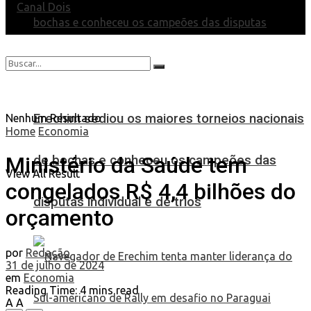
Erechim sediou os maiores torneios nacionais
Nenhum Resultado
Home
Economia
Ministério da Saúde tem
de bochas e conheceu os campeões das
View All Result
congelados R$ 4,4 bilhões do
disputas individual e de trios
orçamento
por
Redação
31 de julho de 2024
em
Economia
Reading Time: 4 mins read
A
A