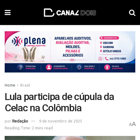
Home
Brasil
Lula participa de cúpula da
Celac na Colômbia
por
Redação
9 de novembro de 2025
A
A
Reading Time: 2 mins read