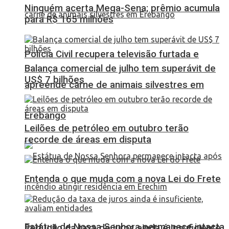
Ninguém acerta Mega-Sena; prêmio acumula
para R$ 165 milhões
Polícia Civil recupera televisão furtada e
Balança comercial de julho tem superávit de
US$ 7 bilhões
apreende carne de animais silvestres em
Erebango
Leilões de petróleo em outubro terão
recorde de áreas em disputa
Entenda o que muda com a nova Lei do Frete
Estátua de Nossa Senhora permanece intacta
Redução da taxa de juros ainda é insuficiente,