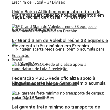
União Bairro Atlântico conquista o título da
Pix amplia participação nos pagamentos em
Taça Erechim de Futsal – 3ª Divisão
bares e restaurantes
6º Grand Slam de Voleibol reúne 33 equipes e
movimenta três ginásios em Erechim
Educação
Brasil
Federação PSOL-Rede oficializa apoio à
Ninguém acerta Mega-Sena; prêmio acumula
candidatura de Lula à reeleição
para R$ 165 milhões
Lei garante frete mínimo no transporte de