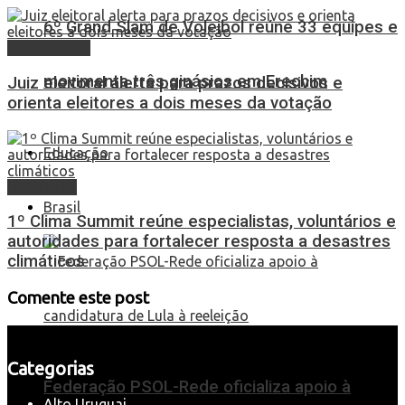
6º Grand Slam de Voleibol reúne 33 equipes e
Alto Uruguai
movimenta três ginásios em Erechim
Juiz eleitoral alerta para prazos decisivos e
orienta eleitores a dois meses da votação
Educação
Destaques
Brasil
1º Clima Summit reúne especialistas, voluntários e
autoridades para fortalecer resposta a desastres
climáticos
Comente este post
Categorias
Federação PSOL-Rede oficializa apoio à
Alto Uruguai