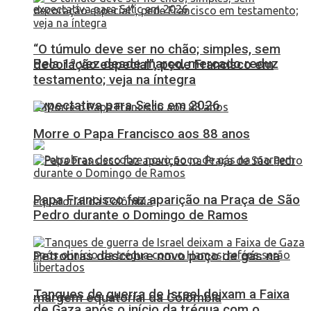
“O túmulo deve ser no chão; simples, sem
Pela 1ª vez desde março, mercado reduz
decoração especial”, pede Francisco em
testamento; veja na íntegra
expectativa para Selic em 2026
Morre o Papa Francisco aos 88 anos
Papa Francisco faz aparição na Praça de São
Pedro durante o Domingo de Ramos
Petrobras descobre novo poço de gás na
Tanques de guerra de Israel deixam a Faixa
margem equatorial da Colômbia
de Gaza após o início da trégua com o