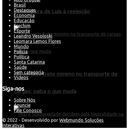
Brasil
Destaques
candidatura de Lula à reeleição
Economia
Educação
Erechim
Esporte
Leandro Vesoloski
Leomara Lemos Flores
Mundo
Polícia
Política
Santa Catarina
Saúde
Sem categoria
Lei garante frete mínimo no transporte de
Videos
Siga-nos
cargas; saiba o que muda
Sobre Nós
Anuncie
Fale Conosco
© 2022 - Desenvolvido por
Webmundo Soluções
Interativas