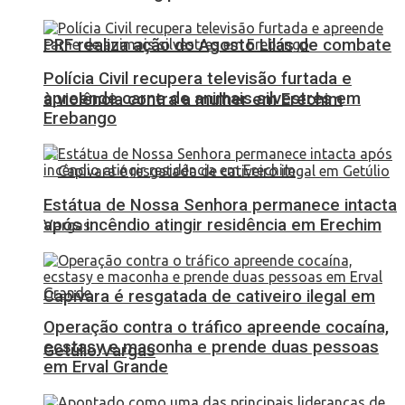
PRF realiza ação do Agosto Lilás de combate
Polícia Civil recupera televisão furtada e
apreende carne de animais silvestres em
à violência contra a mulher em Erechim
Erebango
Estátua de Nossa Senhora permanece intacta
após incêndio atingir residência em Erechim
Capivara é resgatada de cativeiro ilegal em
Operação contra o tráfico apreende cocaína,
ecstasy e maconha e prende duas pessoas
Getúlio Vargas
em Erval Grande