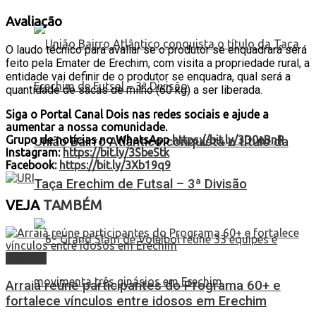
Avaliação
O laudo técnico para avaliar se o produtor se enquadrará será
feito pela Emater de Erechim, com visita a propriedade rural, a
entidade vai definir de o produtor se enquadra, qual será a
quantidade de sacas de milho (60 kg) a ser liberada.
Siga o Portal Canal Dois nas redes sociais e ajude a
aumentar a nossa comunidade.
Grupo de notícias no WhatsApp
https://bit.ly/3D0eBnR
União Bairro Atlântico conquista o título da
Instagram:
https://bit.ly/3SbeStk
Facebook:
https://bit.ly/3Xb19q9
Taça Erechim de Futsal – 3ª Divisão
VEJA
TAMBÉM
Erechim
Arraiá reúne participantes do Programa 60+ e
fortalece vínculos entre idosos em Erechim