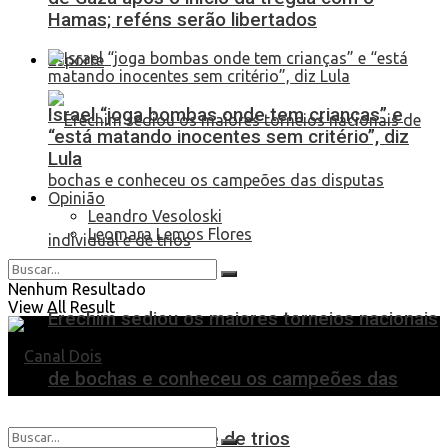
Hamas; reféns serão libertados
Esporte
Israel “joga bombas onde tem crianças” e
“está matando inocentes sem critério”, diz
Lula
Opinião
Leandro Vesoloski
Leomara Lemos Flores
Nenhum Resultado
View All Result
Erechim sediou os maiores torneios nacionais
de bochas e conheceu os campeões das
disputas individual e de trios