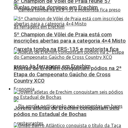
5º Champion de Vôlei de Praia reúne 57
duplas neste domingo em Erechim
5º Champion de Vôlei de Praia está com
inscrições abertas para a categoria 4×4 Misto
Carreta tomba na ERS-135 e motorista fica
preso às ferragens em Erechim
Atletas de Erechim conquistam pódios na 2ª
Etapa do Campeonato Gaúcho de Cross
Country XCO
Economia
Jovens atletas de Erechim conquistam seis
pódios no Estadual de Bochas