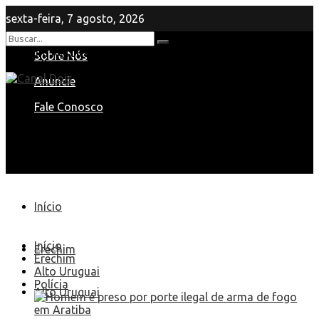
sexta-feira, 7 agosto, 2026
Nenhum Resultado
Sobre Nós
View All Result
Anuncie
Fale Conosco
Início
Início
Erechim
Erechim
Alto Uruguai
Polícia
Alto Uruguai