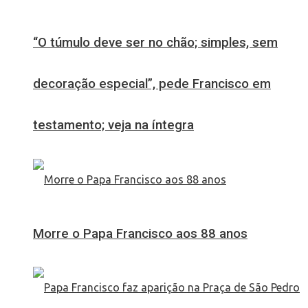
“O túmulo deve ser no chão; simples, sem
decoração especial”, pede Francisco em
testamento; veja na íntegra
Morre o Papa Francisco aos 88 anos