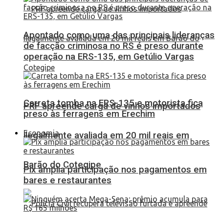
Apontado como uma das principais lideranças
de facção criminosa no RS é preso durante
operação na ERS-135, em Getúlio Vargas
Carreta tomba na ERS-135 e motorista fica
PRF apreende carga de vinhos importados
preso às ferragens em Erechim
Economia
ilegalmente avaliada em 20 mil reais em
Barão do Cotegipe
Pix amplia participação nos pagamentos em
bares e restaurantes