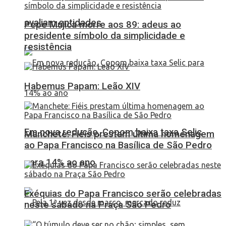
avaliam entidades
Pepe Mujica morre aos 89: adeus ao
presidente símbolo da simplicidade e
resistência
Habemus Papam: Leão XIV
Em nova redução, Copom baixa taxa Selic
Manchete: Fiéis prestam última homenagem
ao Papa Francisco na Basílica de São Pedro
para 14% ao ano
Exéquias do Papa Francisco serão celebradas
neste sábado na Praça São Pedro