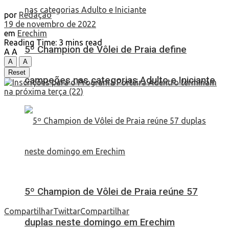
por
Redação
19 de novembro de 2022
em
Erechim
Reading Time: 3 mins read
5º Champion de Vôlei de Praia define
A
A
A
A
Reset
campeões nas categorias Adulto e Iniciante
5º Champion de Vôlei de Praia reúne 57
Compartilhar
Twittar
Compartilhar
duplas neste domingo em Erechim