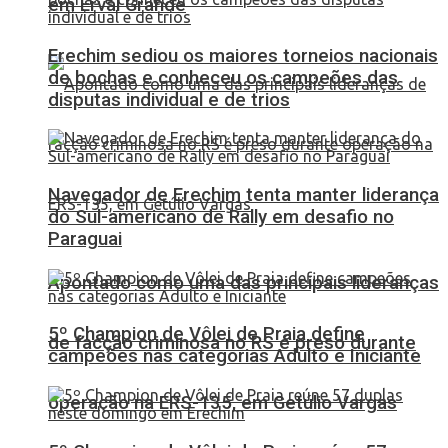
em Erval Grande
Erechim sediou os maiores torneios nacionais
de bochas e conheceu os campeões das
disputas individual e de trios
Navegador de Erechim tenta manter liderança
do Sul-americano de Rally em desafio no
Paraguai
Apontado como uma das principais lideranças
5º Champion de Vôlei de Praia define
de facção criminosa no RS é preso durante
campeões nas categorias Adulto e Iniciante
operação na ERS-135, em Getúlio Vargas