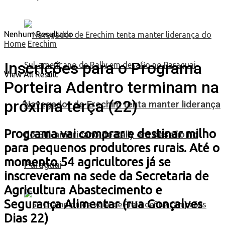
Nenhum Resultado
Home
Erechim
Inscrições para o Programa
View All Result
Porteira Adentro terminam na
próxima terça (22)
Navegador de Erechim tenta manter liderança
Programa vai comprar e destinar milho
do Sul-americano de Rally em desafio no
para pequenos produtores rurais. Até o
momento 54 agricultores já se
Paraguai
inscreveram na sede da Secretaria de
Agricultura Abastecimento e
Segurança Alimentar (rua Gonçalves
Dias 22)