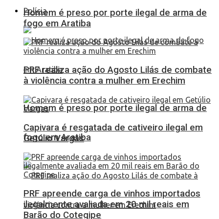
Polícia
Homem é preso por porte ilegal de arma de
fogo em Aratiba
PRF realiza ação do Agosto Lilás de combate
à violência contra a mulher em Erechim
Homem é preso por porte ilegal de arma de
Capivara é resgatada de cativeiro ilegal em
fogo em Aratiba
Getúlio Vargas
PRF apreende carga de vinhos importados
ilegalmente avaliada em 20 mil reais em
Barão do Cotegipe