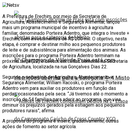
A Prefeitura de Erechim, por meio da Secretaria de
Agricultura, Abastecimento e Segurança Alimentar, lançou
mais um programa municipal de incentivo à agricultura
familiar, denominado Porteira Adentro, que integra o Investe +
Erechim, com investimentos de R$ 200 mil. O objetivo, nesta
etapa, é comprar e destinar milho aos pequenos produtores
de leite e de subsistência para alimentação dos animais. As
inscrições para
o programa
Porteira Adentro terminam na
5º Champion de Vôlei de Praia está com
próxima terça (22) e devem ser feitas somente na Secretaria
de Agricultura, localizada na rua Gonçalves Dias 22.
Segundo o secretário de Agricultura, Abastecimento e
inscrições abertas para a categoria 4×4 Misto
Segurança Alimentar, William Racoski, o programa Porteira
Adentro vem para auxiliar os produtores em função das
perdas ocasionadas pela seca. “Já tivemos até o momento a
inscrição de 54 famílias para aderir ao programa, que visa
diminuir os prejuízos gerados pela estiagem aos pequenos
produtores rurais”, afirma.
A proposta do programa é inserir, gradativamente, outras
ações de fomento ao setor agrícola.