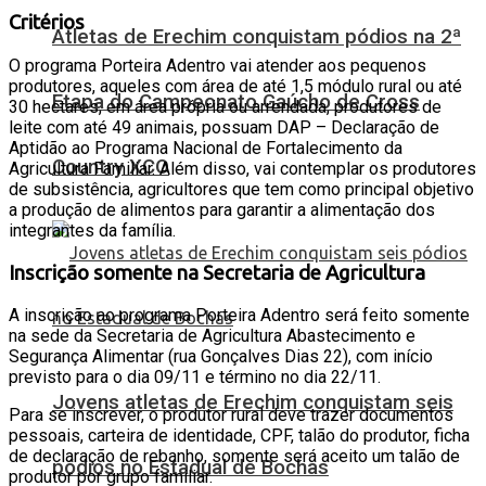
Critérios
Atletas de Erechim conquistam pódios na 2ª
O programa Porteira Adentro vai atender aos pequenos
produtores, aqueles com área de até 1,5 módulo rural ou até
Etapa do Campeonato Gaúcho de Cross
30 hectares, em área própria ou arrendada, produtores de
leite com até 49 animais, possuam DAP – Declaração de
Aptidão ao Programa Nacional de Fortalecimento da
Country XCO
Agricultura Familiar. Além disso, vai contemplar os produtores
de subsistência, agricultores que tem como principal objetivo
a produção de alimentos para garantir a alimentação dos
integrantes da família.
Inscrição somente na Secretaria de Agricultura
A inscrição ao programa Porteira Adentro será feito somente
na sede da Secretaria de Agricultura Abastecimento e
Segurança Alimentar (rua Gonçalves Dias 22), com início
previsto para o dia 09/11 e término no dia 22/11.
Jovens atletas de Erechim conquistam seis
Para se inscrever, o produtor rural deve trazer documentos
pessoais, carteira de identidade, CPF, talão do produtor, ficha
de declaração de rebanho, somente será aceito um talão de
pódios no Estadual de Bochas
produtor por grupo familiar.