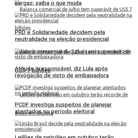
cargas; saiba o que muda
PRD e Solidariedade decidem pela
neutralidade na eleição presidencial
Balança comercial de julho tem superávit de
Atitude irresponsável, diz Lula após
US$ 7 bilhões
revogação de visto de embaixadora
PCDF investiga suspeitos de planejar
atentados no período eleitoral
Leilões de petróleo em outubro terão