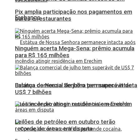
Pix amplia participação nos pagamentos em
Erebango
bares e restaurantes
Ninguém acerta Mega-Sena; prêmio acumula
para R$ 165 milhões
Balança comercial de julho tem superávit de
Estátua de Nossa Senhora permanece intacta
US$ 7 bilhões
após incêndio atingir residência em Erechim
Leilões de petróleo em outubro terão
recorde de áreas em disputa