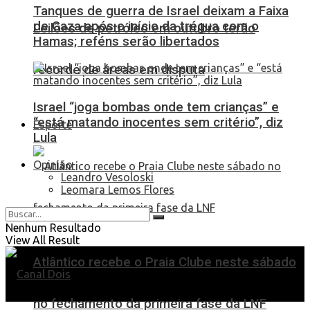
Tanques de guerra de Israel deixam a Faixa
de Gaza após o início da trégua com o
Leilões de petróleo em outubro terão
Hamas; reféns serão libertados
recorde de áreas em disputa
Israel “joga bombas onde tem crianças” e
“está matando inocentes sem critério”, diz
Esporte
Lula
Opinião
Leandro Vesoloski
Leomara Lemos Flores
Nenhum Resultado
View All Result
Atlântico recebe o Praia Clube neste sábado
no fechamento da primeira fase da LNF