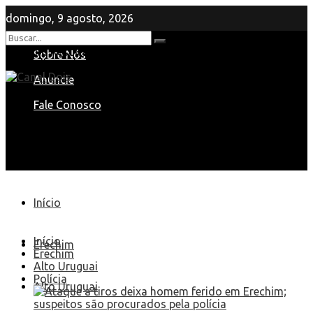
domingo, 9 agosto, 2026
Nenhum Resultado
Sobre Nós
View All Result
Anuncie
Fale Conosco
Início
Início
Erechim
Erechim
Alto Uruguai
Polícia
Alto Uruguai