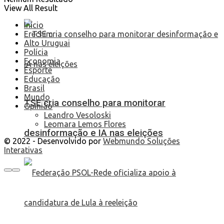
View All Result
Início
Erechim
Alto Uruguai
Polícia
Economia
Esporte
Educação
Brasil
Mundo
TSE cria conselho para monitorar
Opinião
Leandro Vesoloski
Leomara Lemos Flores
desinformação e IA nas eleições
© 2022 - Desenvolvido por
Webmundo Soluções
Interativas