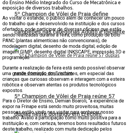
do Ensino Médio Integrado do Curso de Mecatrônica e
exposição de diversos trabalhos.
5º Champion de Vôlei de Praia define
Ao visitar o estande, o público além de conhecer um pouco
do trabalho que é desenvolvido na instituição e dos cursos
ofertados, pode participar de diversas oficinas que estão
campeões nas categorias Adulto e Iniciante
sendo realizadas durante a feira, como produção de bolo
PANC (plantas alimentícias não convencionais), de
modelagem digital; desenho de moda digital; edição de
imagem GIMP; desenho digital INKSCAPE; impressão 3D e
programação.
Durante a realização da feira está sendo possível observar
uma grande interação dos visitantes, em especial das
crianças que curiosas observam e interagem com a esteira
robótica e observam atentas os produtos tecnológicos
expostos.
5º Champion de Vôlei de Praia reúne 57
Para o Diretor de Ensino, Demian Boaroli, “a experiência de
expor na Frinape está sendo muito proveitosa, muitas
pessoas estão vindo nos visitar para conhecer nosso
duplas neste domingo em Erechim
trabalho. Avalio a participação como muito positiva para a
instituição e, com certeza, teremos bons resultados futuros
deste trabalho, realizado com muita dedicação pelos