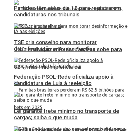
Partidos têm até o dia 15 para registrarem
candidaturas nos tribunais
TSE cria conselho para monitorar
desinformação e IA nas eleições
CNC: endividamento das famílias sobe para
82%, mas inadimplência cai
Federação PSOL-Rede oficializa apoio à
candidatura de Lula à reeleição
Lei garante frete mínimo no transporte de
cargas; saiba o que muda
Famílias brasileiras perderam R$ 62,5 bilhões