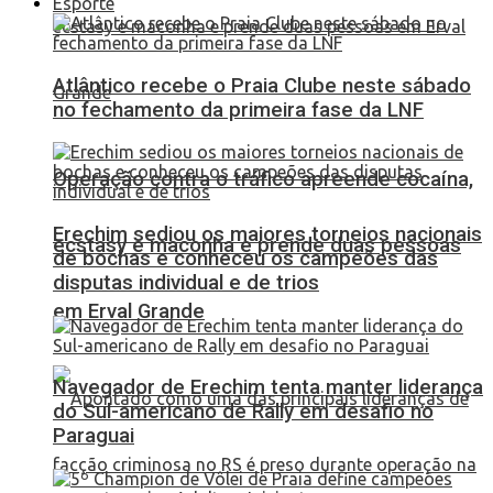
Esporte
Atlântico recebe o Praia Clube neste sábado
no fechamento da primeira fase da LNF
Operação contra o tráfico apreende cocaína,
Erechim sediou os maiores torneios nacionais
ecstasy e maconha e prende duas pessoas
de bochas e conheceu os campeões das
disputas individual e de trios
em Erval Grande
Navegador de Erechim tenta manter liderança
do Sul-americano de Rally em desafio no
Paraguai