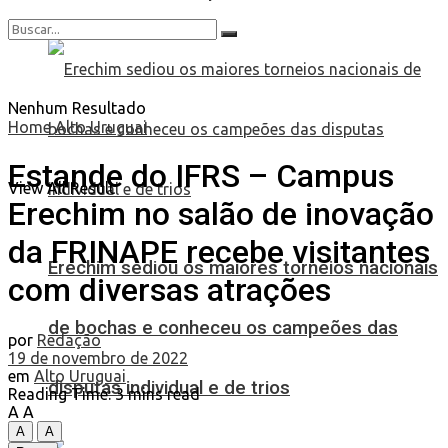
Nenhum Resultado
Home
Alto Uruguai
Estande do IFRS – Campus
View All Result
Erechim no salão de inovação
da FRINAPE recebe visitantes
Erechim sediou os maiores torneios nacionais
com diversas atrações
de bochas e conheceu os campeões das
por
Redação
19 de novembro de 2022
em
Alto Uruguai
disputas individual e de trios
Reading Time: 3 mins read
A
A
A
A