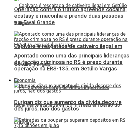
Operação contra o tráfico apreende cocaína,
ecstasy e maconha e prende duas pessoas
em Erval Grande
Capivara é resgatada de cativeiro ilegal em
Apontado como uma das principais lideranças
de facção criminosa no RS é preso durante
Getúlio Vargas
operação na ERS-135, em Getúlio Vargas
Economia
Durigan diz que aumento da dívida decorre
dos juros, não dos gastos