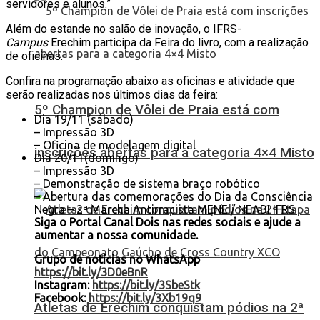
servidores e alunos.”
Além do estande no salão de inovação, o IFRS-
Campus
Erechim participa da Feira do livro, com a realização
de oficinas.
Confira na programação abaixo as oficinas e atividade que
serão realizadas nos últimos dias da feira:
5º Champion de Vôlei de Praia está com
Dia 19/11 (sábado)
– Impressão 3D
– Oficina de modelagem digital
inscrições abertas para a categoria 4×4 Misto
Dia 20/11(domingo)
– Impressão 3D
– Demonstração de sistema braço robótico
– Abertura das comemorações do Dia da Consciência
Negra – 2ª Marcha Antirracista MENE / NEABI IFRS
Siga o Portal Canal Dois nas redes sociais e ajude a
aumentar a nossa comunidade.
Grupo de notícias no WhatsApp
https://bit.ly/3D0eBnR
Instagram:
https://bit.ly/3SbeStk
Facebook:
https://bit.ly/3Xb19q9
Atletas de Erechim conquistam pódios na 2ª