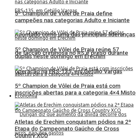
5º Champion de Vôlei de Praia define
campeões nas categorias Adulto e Iniciante
Apontado como uma das principais lideranças
5º Champion de Vôlei de Praia reúne 57
de facção criminosa no RS é preso durante
duplas neste domingo em Erechim
operação na ERS-135, em Getúlio Vargas
5º Champion de Vôlei de Praia está com
inscrições abertas para a categoria 4×4 Misto
Economia
Atletas de Erechim conquistam pódios na 2ª
Etapa do Campeonato Gaúcho de Cross
Country XCO