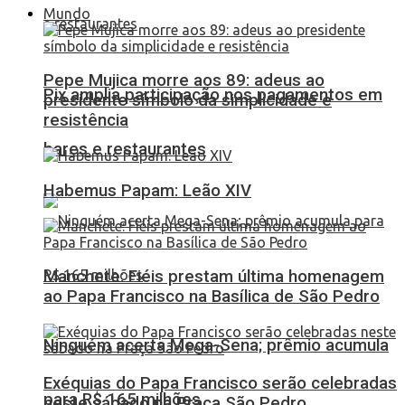
Mundo
Pepe Mujica morre aos 89: adeus ao
Pix amplia participação nos pagamentos em
presidente símbolo da simplicidade e
resistência
bares e restaurantes
Habemus Papam: Leão XIV
Manchete: Fiéis prestam última homenagem
ao Papa Francisco na Basílica de São Pedro
Ninguém acerta Mega-Sena; prêmio acumula
Exéquias do Papa Francisco serão celebradas
para R$ 165 milhões
neste sábado na Praça São Pedro