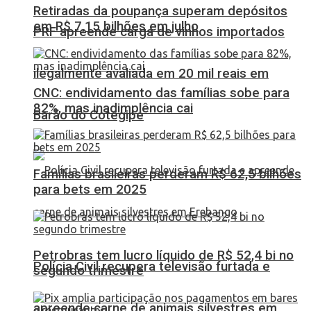
Retiradas da poupança superam depósitos
em R$ 7,15 bilhões em julho
PRF apreende carga de vinhos importados
ilegalmente avaliada em 20 mil reais em
CNC: endividamento das famílias sobe para
82%, mas inadimplência cai
Barão do Cotegipe
Famílias brasileiras perderam R$ 62,5 bilhões
para bets em 2025
Petrobras tem lucro líquido de R$ 52,4 bi no
Polícia Civil recupera televisão furtada e
segundo trimestre
apreende carne de animais silvestres em