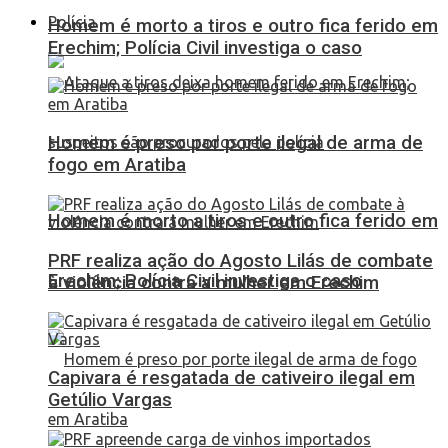
Polícia
Homem é morto a tiros e outro fica ferido em
Erechim; Polícia Civil investiga o caso
Homem é preso por porte ilegal de arma de
fogo em Aratiba
Homem é morto a tiros e outro fica ferido em
PRF realiza ação do Agosto Lilás de combate
Erechim; Polícia Civil investiga o caso
à violência contra a mulher em Erechim
Capivara é resgatada de cativeiro ilegal em
Getúlio Vargas