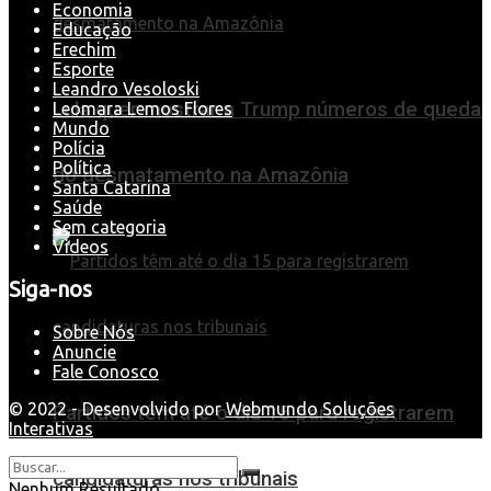
Economia
Educação
Erechim
Esporte
Leandro Vesoloski
Lula quer mostrar a Trump números de queda
Leomara Lemos Flores
Mundo
Polícia
Política
do desmatamento na Amazônia
Santa Catarina
Saúde
Sem categoria
Videos
Siga-nos
Sobre Nós
Anuncie
Fale Conosco
© 2022 - Desenvolvido por
Webmundo Soluções
Partidos têm até o dia 15 para registrarem
Interativas
candidaturas nos tribunais
Nenhum Resultado