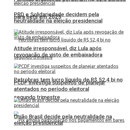
PRD e Solidariedade decidem pela
para bets em 2025
neutralidade na eleição presidencial
Atitude irresponsável, diz Lula após
revogação de visto de embaixadora
Petrobras tem lucro líquido de R$ 52,4 bi no
PCDF investiga suspeitos de planejar
atentados no período eleitoral
segundo trimestre
União Brasil decide pela neutralidade na
eleição presidencial