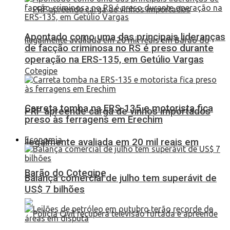
Apontado como uma das principais lideranças
de facção criminosa no RS é preso durante
operação na ERS-135, em Getúlio Vargas
Carreta tomba na ERS-135 e motorista fica
PRF apreende carga de vinhos importados
preso às ferragens em Erechim
Economia
ilegalmente avaliada em 20 mil reais em
Barão do Cotegipe
Balança comercial de julho tem superávit de
US$ 7 bilhões