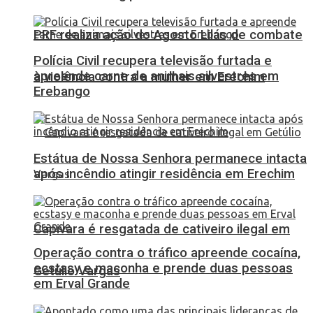
PRF realiza ação do Agosto Lilás de combate
Polícia Civil recupera televisão furtada e
apreende carne de animais silvestres em
à violência contra a mulher em Erechim
Erebango
Estátua de Nossa Senhora permanece intacta
após incêndio atingir residência em Erechim
Capivara é resgatada de cativeiro ilegal em
Operação contra o tráfico apreende cocaína,
ecstasy e maconha e prende duas pessoas
Getúlio Vargas
em Erval Grande