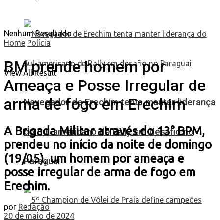
Nenhum Resultado
Home
Polícia
BM prende homem por
View All Result
Ameaça e Posse Irregular de
arma de fogo em Erechim
Navegador de Erechim tenta manter liderança
A Brigada Militar através do 13° BPM,
do Sul-americano de Rally em desafio no
prendeu no início da noite de domingo
(19/05), um homem por ameaça e
Paraguai
posse irregular de arma de fogo em
Erechim.
por
Redação
20 de maio de 2024