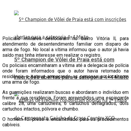
Policiais militares deslocaram no bairro Vitória ll, para
atendimento de desentendimento familiar com disparo de
arma de fogo. No local a vítima informou que o autor já havia
saído mas tinha interesse em realizar o registro.
5º Champion de Vôlei de Praia está com
Os policiais encaminharam a vítima até a delegacia de polícia
onde foram informados que o autor havia retornado na
residência e estava ameaçando as pessoas no local com
inscrições abertas para a categoria 4×4 Misto
uma arma de fogo.
As guarnições realizaram buscas e abordaram o indivíduo em
frente a sua residência. Foram apreendidos uma espingarda
calibre 28, uma cartucheira, 6 cartuchos deflagrados, dois
cartuchos intactos, pólvora e chumbo.
O homem foi preso e encaminhado para os procedimentos
cabíveis.