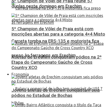
5º Champion de Vôlei de Praia reúne 57
duplas neste domingo em Erechim
5º Champion de Vôlei de Praia está com
inscrições abertas para a categoria 4×4 Misto
Carreta tomba na ERS-135 e motorista fica
preso às ferragens em Erechim
Atletas de Erechim conquistam pódios na 2ª
Etapa do Campeonato Gaúcho de Cross
Country XCO
Economia
Jovens atletas de Erechim conquistam seis
pódios no Estadual de Bochas