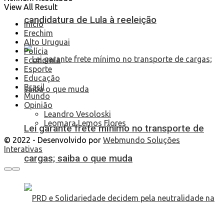
View All Result
candidatura de Lula à reeleição
Início
Erechim
Alto Uruguai
Polícia
Economia
Esporte
Educação
Brasil
Mundo
Opinião
Leandro Vesoloski
Leomara Lemos Flores
Lei garante frete mínimo no transporte de
© 2022 - Desenvolvido por
Webmundo Soluções
Interativas
cargas; saiba o que muda