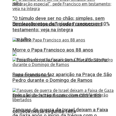
“O túmulo deve ser no chão; simples, sem
Emplacamentos de veículos cresceram 10%
decoração especial”, pede Francisco em
testamento; veja na íntegra
em julho
Morre o Papa Francisco aos 88 anos
Papa Francisco faz aparição na Praça de São
Pedro durante o Domingo de Ramos
Emissão de notas fiscais com CBS e IBS
Tanques de guerra de Israel deixam a Faixa
começa nesta segunda-feira
de Gaza após o início da trégua com o