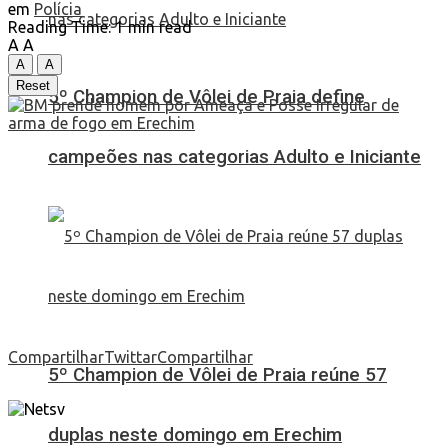
em
Polícia
Reading Time: 1 min read
A
A
A
A
Reset
5º Champion de Vôlei de Praia define
campeões nas categorias Adulto e Iniciante
Compartilhar
Twittar
Compartilhar
5º Champion de Vôlei de Praia reúne 57
duplas neste domingo em Erechim