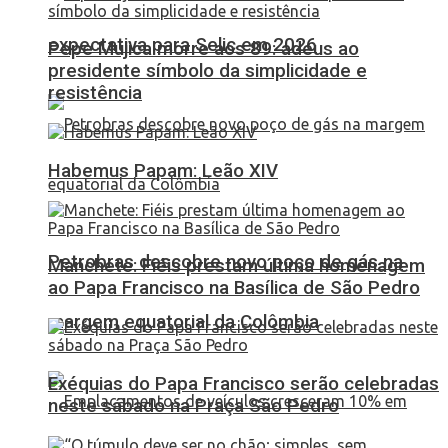
expectativa para Selic em 2026
Pepe Mujica morre aos 89: adeus ao
presidente símbolo da simplicidade e
resistência
Habemus Papam: Leão XIV
Petrobras descobre novo poço de gás na
Manchete: Fiéis prestam última homenagem
ao Papa Francisco na Basílica de São Pedro
margem equatorial da Colômbia
Exéquias do Papa Francisco serão celebradas
neste sábado na Praça São Pedro