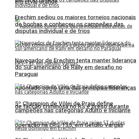
em Erval Grande
Erechim sediou os maiores torneios nacionais
de bochas e conheceu os campeões das
disputas individual e de trios
Navegador de Erechim tenta manter liderança
do Sul-americano de Rally em desafio no
Paraguai
Apontado como uma das principais lideranças
5º Champion de Vôlei de Praia define
de facção criminosa no RS é preso durante
campeões nas categorias Adulto e Iniciante
operação na ERS-135, em Getúlio Vargas