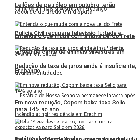
Leilões de petróleo em outubro terão
recorde de áreas em disputa
Polícia Civil recupera televisão furtada e
Entenda o que muda com a nova Lei do Frete
apreende carne de animais silvestres em
Redução da taxa de juros ainda é insuficiente,
Erebango
avaliam entidades
Em nova redução, Copom baixa taxa Selic
para 14% ao ano
Estátua de Nossa Senhora permanece intacta
Pela 1ª vez desde março, mercado reduz