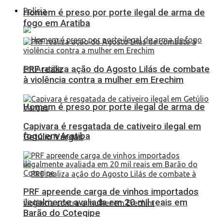
Polícia
Homem é preso por porte ilegal de arma de
fogo em Aratiba
PRF realiza ação do Agosto Lilás de combate
à violência contra a mulher em Erechim
Homem é preso por porte ilegal de arma de
Capivara é resgatada de cativeiro ilegal em
fogo em Aratiba
Getúlio Vargas
PRF apreende carga de vinhos importados
ilegalmente avaliada em 20 mil reais em
Barão do Cotegipe