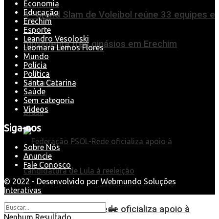
Economia
Educação
6º Grand Slam de Voleibol reúne 33 equipes e
Erechim
Esporte
Leandro Vesoloski
movimenta três ginásios em Erechim
Leomara Lemos Flores
Mundo
Polícia
Política
Santa Catarina
Educação
Saúde
Sem categoria
Videos
Brasil
Siga-nos
Sobre Nós
Anuncie
Fale Conosco
© 2022 - Desenvolvido por
Webmundo Soluções
Interativas
Federação PSOL-Rede oficializa apoio à
Nenhum Resultado