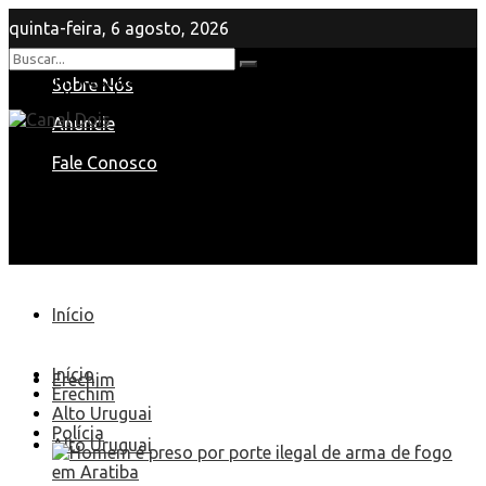
quinta-feira, 6 agosto, 2026
Nenhum Resultado
Sobre Nós
View All Result
Anuncie
Fale Conosco
Início
Início
Erechim
Erechim
Alto Uruguai
Polícia
Alto Uruguai