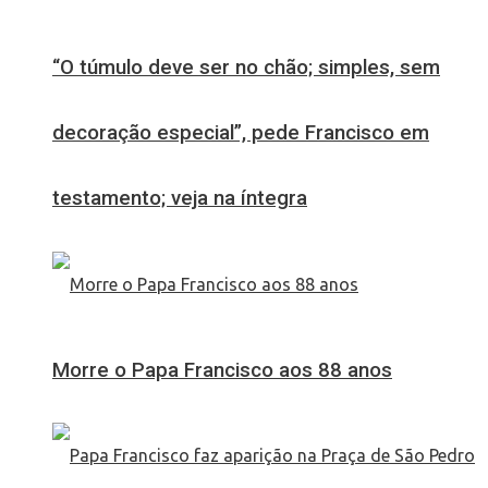
“O túmulo deve ser no chão; simples, sem
decoração especial”, pede Francisco em
testamento; veja na íntegra
Morre o Papa Francisco aos 88 anos