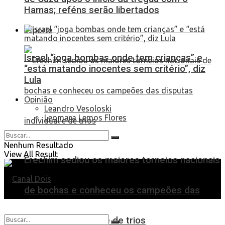
Hamas; reféns serão libertados
Esporte
Israel “joga bombas onde tem crianças” e
“está matando inocentes sem critério”, diz
Lula
Opinião
Leandro Vesoloski
Leomara Lemos Flores
Nenhum Resultado
View All Result
Erechim sediou os maiores torneios nacionais
de bochas e conheceu os campeões das
disputas individual e de trios