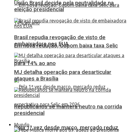
União Brasil decide pela neutralidade na
eleição presidencial
Brasil repudia revogação de visto de
embaixadora nos EUA
Em nova redução, Copom baixa taxa Selic
para 14% ao ano
MJ detalha operação para desarticular
ataques a Brasília
Republicanos se manterá neutro na corrida
presidencial
Mundo
Pela 1ª vez desde março, mercado reduz