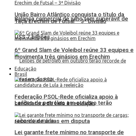
União Bairro Atlântico conquista o título da
Balança comercial de julho tem superávit de
Taça Erechim de Futsal – 3ª Divisão
US$ 7 bilhões
6º Grand Slam de Voleibol reúne 33 equipes e
movimenta três ginásios em Erechim
Educação
Brasil
Federação PSOL-Rede oficializa apoio à
Leilões de petróleo em outubro terão
candidatura de Lula à reeleição
recorde de áreas em disputa
Lei garante frete mínimo no transporte de