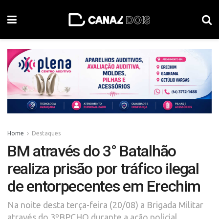
Home
Destaques
BM através do 3° Batalhão
realiza prisão por tráfico ilegal
de entorpecentes em Erechim
Na noite desta terça-feira (20/08) a Brigada Militar
através do 3ºBPCHQ durante a ação policial,