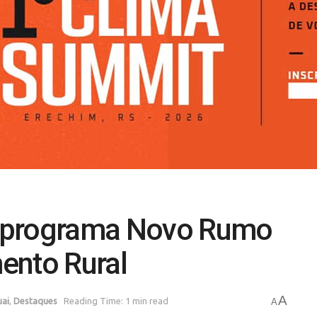
 programa Novo Rumo
ento Rural
A
uai
,
Destaques
Reading Time: 1 min read
A