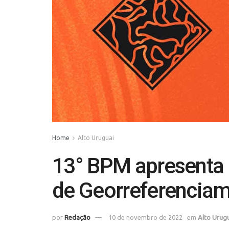
Home
Alto Uruguai
13° BPM apresenta
de Georreferenciam
por
Redação
10 de novembro de 2022
em
Alto Urug